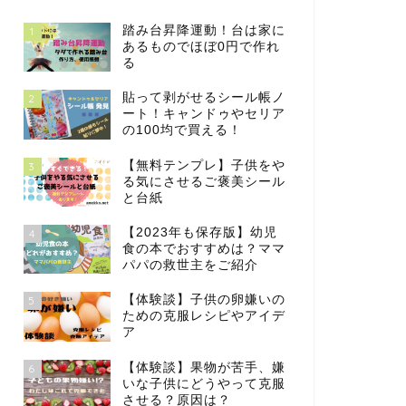
踏み台昇降運動！台は家に
1
あるものでほぼ0円で作れ
る
貼って剥がせるシール帳ノ
2
ート！キャンドゥやセリア
の100均で買える！
【無料テンプレ】子供をや
3
る気にさせるご褒美シール
と台紙
【2023年も保存版】幼児
4
食の本でおすすめは？ママ
パパの救世主をご紹介
【体験談】子供の卵嫌いの
5
ための克服レシピやアイデ
ア
【体験談】果物が苦手、嫌
6
いな子供にどうやって克服
させる？原因は？