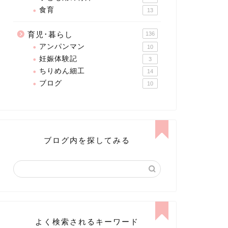
食育
13
育児･暮らし
136
アンパンマン
10
妊娠体験記
3
ちりめん細工
14
ブログ
10
ブログ内を探してみる
よく検索されるキーワード