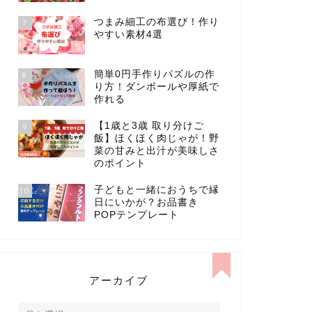
つまみ細工の布選び！作り
7
やすい素材4選
簡単0円手作りパズルの作
8
り方！ダンボールや厚紙で
作れる
【1歳と3歳 取り分けご
9
飯】ほくほく肉じゃが！野
菜の甘みと出汁が美味しさ
のポイント
子どもと一緒におうちで縁
10
日にいかが？お品書き
POPテンプレート
アーカイブ