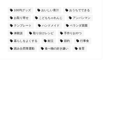
100均グッズ
おいしい青汁
おうちでできる
お取り寄せ
こどもちゃれんじ
アンパンマン
テンプレート
ハンドメイド
ベランダ菜園
体験談
取り分けレシピ
手作りおやつ
暮らしをよくする
献立
節約
行事食
踏み台昇降運動
食べ物の好き嫌い
食育