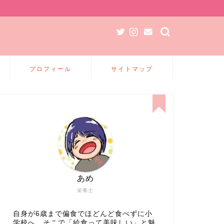
プロフィール
サイトマップ
あめ
栄養士
自身が6歳まで偏食でほどんど食べずに小
学校へ、そこで「給食って美味しい」と魅