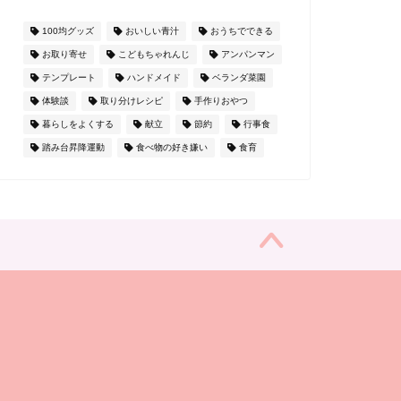
100均グッズ
おいしい青汁
おうちでできる
お取り寄せ
こどもちゃれんじ
アンパンマン
テンプレート
ハンドメイド
ベランダ菜園
体験談
取り分けレシピ
手作りおやつ
暮らしをよくする
献立
節約
行事食
踏み台昇降運動
食べ物の好き嫌い
食育