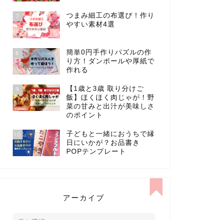
つまみ細工の布選び！作り
7
やすい素材4選
簡単0円手作りパズルの作
8
り方！ダンボールや厚紙で
作れる
【1歳と3歳 取り分けご
9
飯】ほくほく肉じゃが！野
菜の甘みと出汁が美味しさ
のポイント
子どもと一緒におうちで縁
10
日にいかが？お品書き
POPテンプレート
アーカイブ