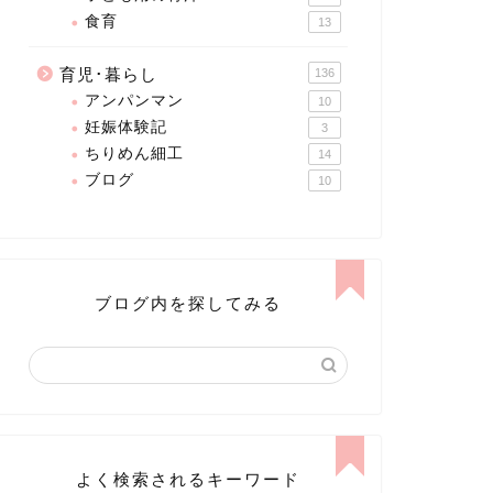
食育
13
育児･暮らし
136
アンパンマン
10
妊娠体験記
3
ちりめん細工
14
ブログ
10
ブログ内を探してみる
よく検索されるキーワード