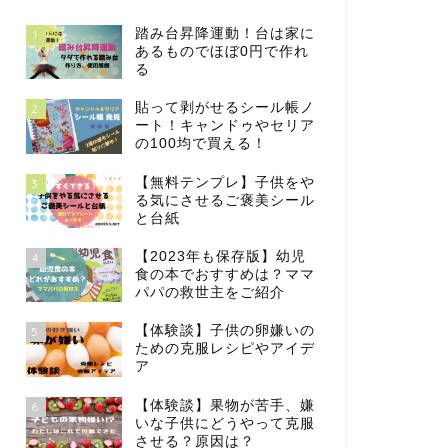
踏み台昇降運動！台は家に
1
あるものでほぼ0円で作れ
る
貼って剥がせるシール帳ノ
2
ート！キャンドゥやセリア
の100均で買える！
【無料テンプレ】子供をや
3
る気にさせるご褒美シール
と台紙
【2023年も保存版】幼児
4
食の本でおすすめは？ママ
パパの救世主をご紹介
【体験談】子供の卵嫌いの
5
ための克服レシピやアイデ
ア
【体験談】果物が苦手、嫌
6
いな子供にどうやって克服
させる？原因は？