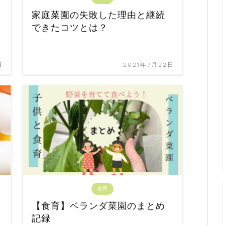
家庭菜園の失敗した理由と継続
できたコツとは？
日
2021年7月22日
食育
【食育】ベランダ菜園のまとめ
記録