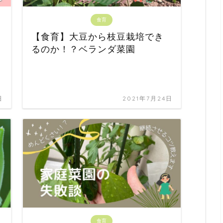
食育
【食育】大豆から枝豆栽培でき
るのか！？ベランダ菜園
日
2021年7月24日
食育