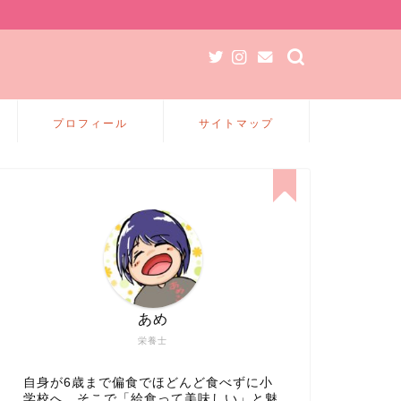
プロフィール
サイトマップ
あめ
栄養士
自身が6歳まで偏食でほどんど食べずに小
学校へ、そこで「給食って美味しい」と魅