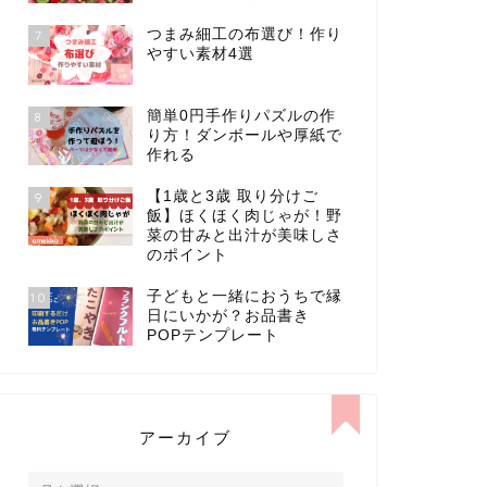
つまみ細工の布選び！作り
7
やすい素材4選
簡単0円手作りパズルの作
8
り方！ダンボールや厚紙で
作れる
【1歳と3歳 取り分けご
9
飯】ほくほく肉じゃが！野
菜の甘みと出汁が美味しさ
のポイント
子どもと一緒におうちで縁
10
日にいかが？お品書き
POPテンプレート
アーカイブ