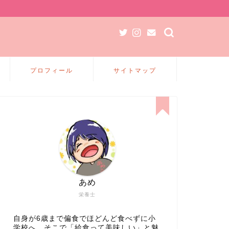
プロフィール
サイトマップ
あめ
栄養士
自身が6歳まで偏食でほどんど食べずに小
学校へ、そこで「給食って美味しい」と魅