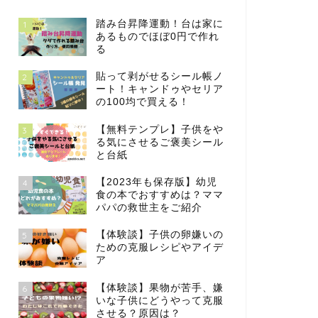
踏み台昇降運動！台は家に
1
あるものでほぼ0円で作れ
る
貼って剥がせるシール帳ノ
2
ート！キャンドゥやセリア
の100均で買える！
【無料テンプレ】子供をや
3
る気にさせるご褒美シール
と台紙
【2023年も保存版】幼児
4
食の本でおすすめは？ママ
パパの救世主をご紹介
【体験談】子供の卵嫌いの
5
ための克服レシピやアイデ
ア
【体験談】果物が苦手、嫌
6
いな子供にどうやって克服
させる？原因は？