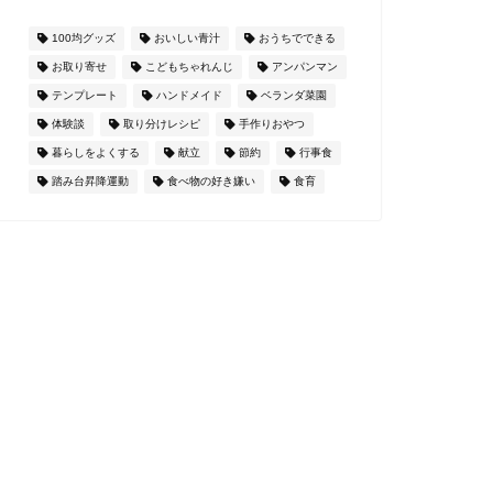
100均グッズ
おいしい青汁
おうちでできる
お取り寄せ
こどもちゃれんじ
アンパンマン
テンプレート
ハンドメイド
ベランダ菜園
体験談
取り分けレシピ
手作りおやつ
暮らしをよくする
献立
節約
行事食
踏み台昇降運動
食べ物の好き嫌い
食育