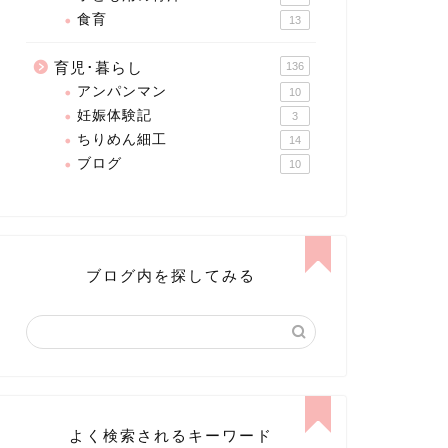
食育
13
育児･暮らし
136
アンパンマン
10
妊娠体験記
3
ちりめん細工
14
ブログ
10
ブログ内を探してみる
よく検索されるキーワード