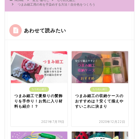
HOME
育児･暮らし
ちりめん細工
つまみ細工用の布を手染めする方法！自分色をつくろう
あわせて読みたい
ちりめん細工
ちりめん細工
つまみ細工で夏祭りの髪飾
つまみ細工の収納ケースの
りを手作り！お気に入り材
おすすめは？安くて揃えや
料も紹介！？
すいこれに決まり
2021年7月19日
2020年12月22日