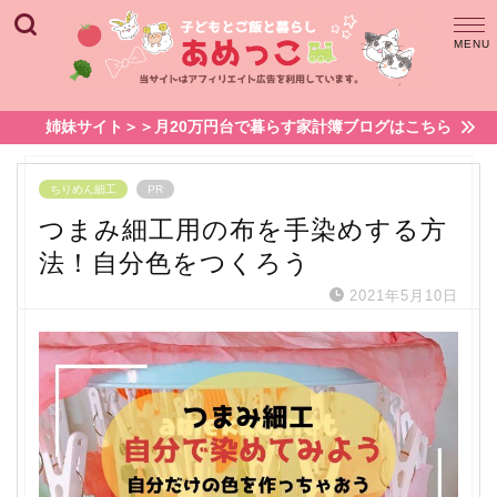
姉妹サイト＞＞月20万円台で暮らす家計簿ブログはこちら
ちりめん細工
PR
つまみ細工用の布を手染めする方
法！自分色をつくろう
2021年5月10日