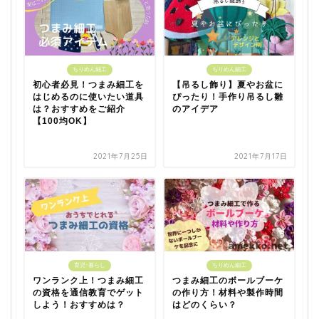
ちりめん細工
ちりめん細工
初心者必見！つまみ細工を
【吊るし飾り】夏やお盆に
はじめるのに使いたい道具
ぴったり！手作り吊るし雛
は？おすすめをご紹介
のアイデア
【100均OK】
2021年7月25日
2021年7月17日
育児･暮らし
ちりめん細工
ワンランク上！つまみ細工
つまみ細工のボールブーケ
の資格を通信教育でゲット
の作り方！材料や製作時間
しよう！おすすめは？
はどのくらい？