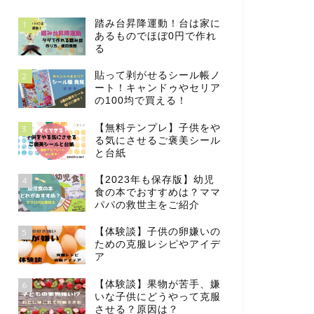
踏み台昇降運動！台は家に
1
あるものでほぼ0円で作れ
る
貼って剥がせるシール帳ノ
2
ート！キャンドゥやセリア
の100均で買える！
【無料テンプレ】子供をや
3
る気にさせるご褒美シール
と台紙
【2023年も保存版】幼児
4
食の本でおすすめは？ママ
パパの救世主をご紹介
【体験談】子供の卵嫌いの
5
ための克服レシピやアイデ
ア
【体験談】果物が苦手、嫌
6
いな子供にどうやって克服
させる？原因は？