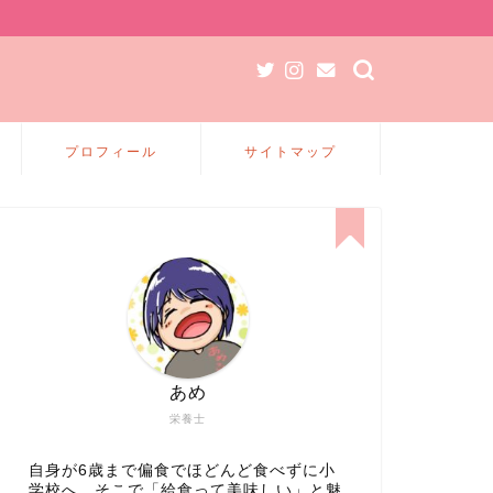
プロフィール
サイトマップ
あめ
栄養士
自身が6歳まで偏食でほどんど食べずに小
学校へ、そこで「給食って美味しい」と魅