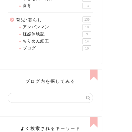
食育
13
育児･暮らし
136
アンパンマン
10
妊娠体験記
3
ちりめん細工
14
ブログ
10
ブログ内を探してみる
よく検索されるキーワード