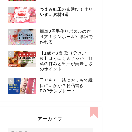
つまみ細工の布選び！作り
7
やすい素材4選
簡単0円手作りパズルの作
8
り方！ダンボールや厚紙で
作れる
【1歳と3歳 取り分けご
9
飯】ほくほく肉じゃが！野
菜の甘みと出汁が美味しさ
のポイント
子どもと一緒におうちで縁
10
日にいかが？お品書き
POPテンプレート
アーカイブ