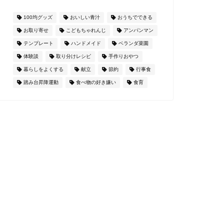
100均グッズ
おいしい青汁
おうちでできる
お取り寄せ
こどもちゃれんじ
アンパンマン
テンプレート
ハンドメイド
ベランダ菜園
体験談
取り分けレシピ
手作りおやつ
暮らしをよくする
献立
節約
行事食
踏み台昇降運動
食べ物の好き嫌い
食育