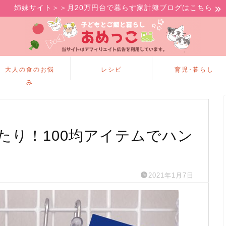
姉妹サイト＞＞月20万円台で暮らす家計簿ブログはこちら
大人の食のお悩
レシピ
育児･暮らし
み
たり！100均アイテムでハン
2021年1月7日