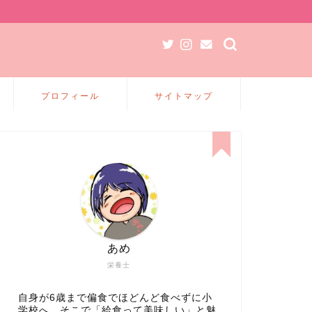
プロフィール
サイトマップ
あめ
栄養士
自身が6歳まで偏食でほどんど食べずに小
学校へ、そこで「給食って美味しい」と魅