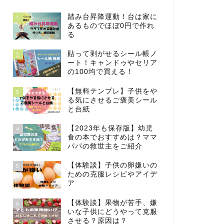
踏み台昇降運動！台は家に
1
あるものでほぼ0円で作れ
る
貼って剥がせるシール帳ノ
2
ート！キャンドゥやセリア
の100均で買える！
【無料テンプレ】子供をや
3
る気にさせるご褒美シール
と台紙
【2023年も保存版】幼児
4
食の本でおすすめは？ママ
パパの救世主をご紹介
【体験談】子供の卵嫌いの
5
ための克服レシピやアイデ
ア
【体験談】果物が苦手、嫌
6
いな子供にどうやって克服
させる？原因は？