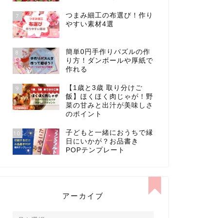
つまみ細工の布選び！作り
7
やすい素材4選
簡単0円手作りパズルの作
8
り方！ダンボールや厚紙で
作れる
【1歳と3歳 取り分けご
9
飯】ほくほく肉じゃが！野
菜の甘みと出汁が美味しさ
のポイント
子どもと一緒におうちで縁
10
日にいかが？お品書き
POPテンプレート
アーカイブ