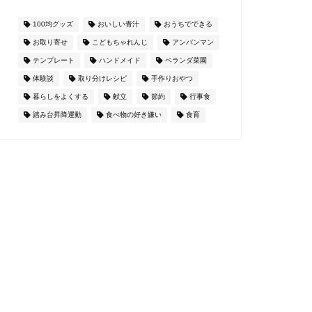
100均グッズ
おいしい青汁
おうちでできる
お取り寄せ
こどもちゃれんじ
アンパンマン
テンプレート
ハンドメイド
ベランダ菜園
体験談
取り分けレシピ
手作りおやつ
暮らしをよくする
献立
節約
行事食
踏み台昇降運動
食べ物の好き嫌い
食育