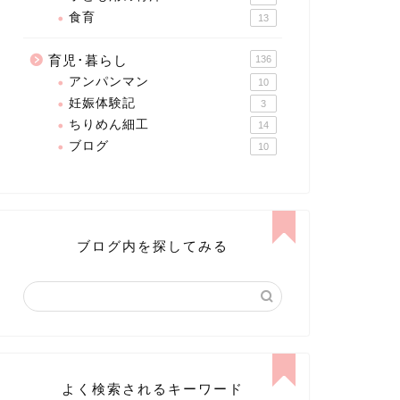
食育
13
育児･暮らし
136
アンパンマン
10
妊娠体験記
3
ちりめん細工
14
ブログ
10
ブログ内を探してみる
よく検索されるキーワード