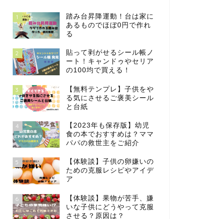
踏み台昇降運動！台は家に
1
あるものでほぼ0円で作れ
る
貼って剥がせるシール帳ノ
2
ート！キャンドゥやセリア
の100均で買える！
【無料テンプレ】子供をや
3
る気にさせるご褒美シール
と台紙
【2023年も保存版】幼児
4
食の本でおすすめは？ママ
パパの救世主をご紹介
【体験談】子供の卵嫌いの
5
ための克服レシピやアイデ
ア
【体験談】果物が苦手、嫌
6
いな子供にどうやって克服
させる？原因は？