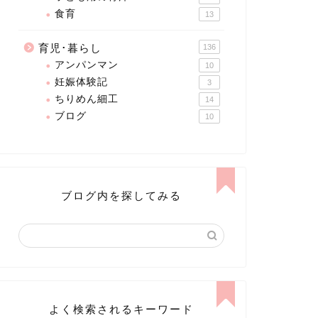
食育
13
育児･暮らし
136
アンパンマン
10
妊娠体験記
3
ちりめん細工
14
ブログ
10
ブログ内を探してみる
よく検索されるキーワード