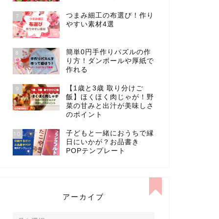
つまみ細工の布選び！作り
7
やすい素材4選
簡単0円手作りパズルの作
8
り方！ダンボールや厚紙で
作れる
【1歳と3歳 取り分けご
9
飯】ほくほく肉じゃが！野
菜の甘みと出汁が美味しさ
のポイント
子どもと一緒におうちで縁
10
日にいかが？お品書き
POPテンプレート
アーカイブ