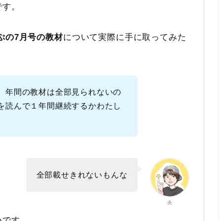
です。
ぷの7月号の教材
について実際に手に取ってみた
、年間の教材は全部見られないの
を読んで１年間継続するかわたし
全部載せきれないもんな
夫
いです。