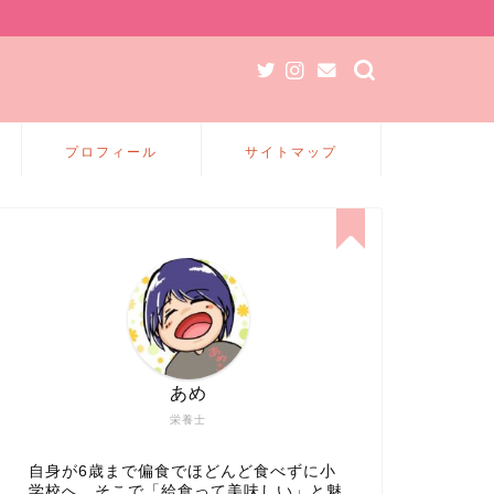
プロフィール
サイトマップ
あめ
栄養士
自身が6歳まで偏食でほどんど食べずに小
学校へ、そこで「給食って美味しい」と魅