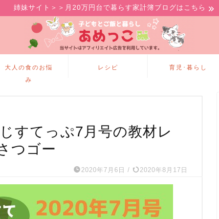
姉妹サイト＞＞月20万円台で暮らす家計簿ブログはこちら
大人の食のお悩
レシピ
育児･暮らし
み
んじすてっぷ7月号の教材レ
さつゴー
2020年7月6日
/
2020年8月17日