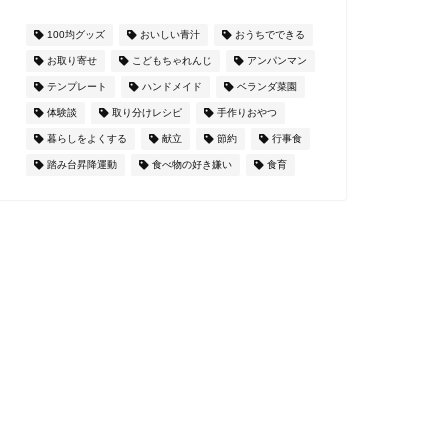
100均グッズ
おいしい青汁
おうちでできる
お取り寄せ
こどもちゃれんじ
アンパンマン
テンプレート
ハンドメイド
ベランダ菜園
体験談
取り分けレシピ
手作りおやつ
暮らしをよくする
献立
節約
行事食
踏み台昇降運動
食べ物の好き嫌い
食育