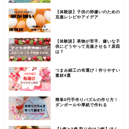
5
【体験談】子供の卵嫌いのための
克服レシピやアイデア
6
【体験談】果物が苦手、嫌いな子
供にどうやって克服させる？原因
は？
7
つまみ細工の布選び！作りやすい
素材4選
8
簡単0円手作りパズルの作り方！
ダンボールや厚紙で作れる
9