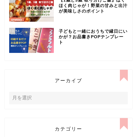
【1歳と3歳 取り分けご飯】ほく
ほく肉じゃが！野菜の甘みと出汁
が美味しさのポイント
10
子どもと一緒におうちで縁日にい
かが？お品書きPOPテンプレー
ト
アーカイブ
カテゴリー