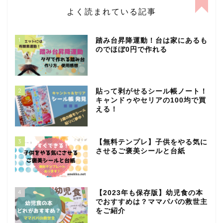
よく読まれている記事
1
踏み台昇降運動！台は家にあるも
のでほぼ0円で作れる
2
貼って剥がせるシール帳ノート！
キャンドゥやセリアの100均で買
える！
3
【無料テンプレ】子供をやる気に
させるご褒美シールと台紙
4
【2023年も保存版】幼児食の本
でおすすめは？ママパパの救世主
をご紹介