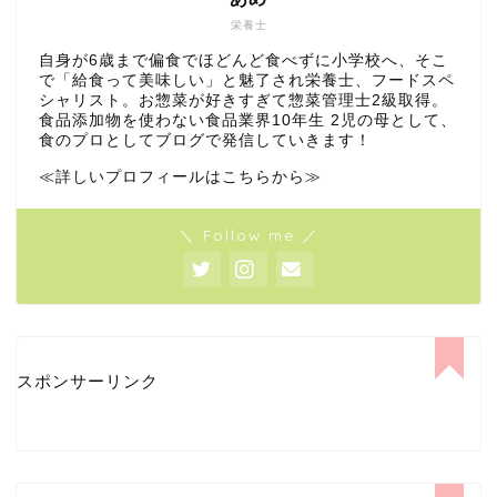
栄養士
自身が6歳まで偏食でほどんど食べずに小学校へ、そこ
で「給食って美味しい」と魅了され栄養士、フードスペ
シャリスト。お惣菜が好きすぎて惣菜管理士2級取得。
食品添加物を使わない食品業界10年生 2児の母として、
食のプロとしてブログで発信していきます！
≪詳しいプロフィールはこちらから≫
＼ Follow me ／
スポンサーリンク