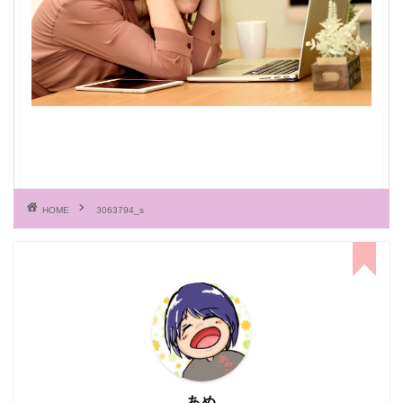
HOME
3063794_s
あめ