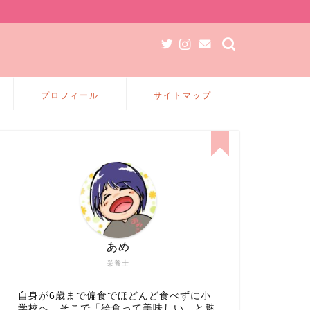
プロフィール
サイトマップ
あめ
栄養士
自身が6歳まで偏食でほどんど食べずに小
学校へ、そこで「給食って美味しい」と魅