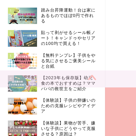
踏み台昇降運動！台は家に
1
あるものでほぼ0円で作れ
る
貼って剥がせるシール帳ノ
2
ート！キャンドゥやセリア
の100均で買える！
【無料テンプレ】子供をや
3
る気にさせるご褒美シール
と台紙
【2023年も保存版】幼児
4
食の本でおすすめは？ママ
パパの救世主をご紹介
【体験談】子供の卵嫌いの
5
ための克服レシピやアイデ
ア
【体験談】果物が苦手、嫌
6
いな子供にどうやって克服
させる？原因は？