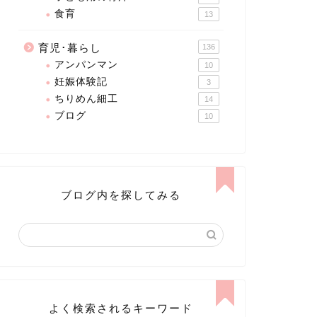
食育
13
育児･暮らし
136
アンパンマン
10
妊娠体験記
3
ちりめん細工
14
ブログ
10
ブログ内を探してみる
よく検索されるキーワード