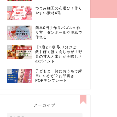
つまみ細工の布選び！作り
7
やすい素材4選
簡単0円手作りパズルの作
8
り方！ダンボールや厚紙で
作れる
【1歳と3歳 取り分けご
9
飯】ほくほく肉じゃが！野
菜の甘みと出汁が美味しさ
のポイント
子どもと一緒におうちで縁
10
日にいかが？お品書き
POPテンプレート
アーカイブ