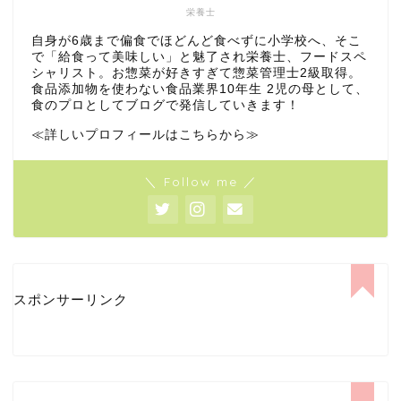
栄養士
自身が6歳まで偏食でほどんど食べずに小学校へ、そこ
で「給食って美味しい」と魅了され栄養士、フードスペ
シャリスト。お惣菜が好きすぎて惣菜管理士2級取得。
食品添加物を使わない食品業界10年生 2児の母として、
食のプロとしてブログで発信していきます！
≪詳しいプロフィールはこちらから≫
＼ Follow me ／
スポンサーリンク