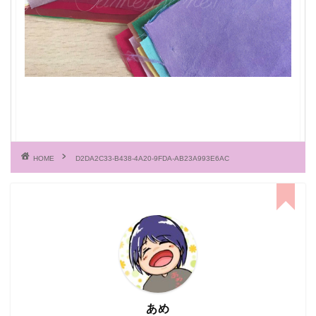
HOME
D2DA2C33-B438-4A20-9FDA-AB23A993E6AC
あめ