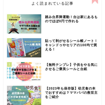
よく読まれている記事
1
踏み台昇降運動！台は家にあるも
のでほぼ0円で作れる
2
貼って剥がせるシール帳ノート！
キャンドゥやセリアの100均で買
える！
3
【無料テンプレ】子供をやる気に
させるご褒美シールと台紙
4
【2023年も保存版】幼児食の本
でおすすめは？ママパパの救世主
をご紹介