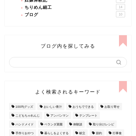
妊娠体験記
ちりめん細工
14
ブログ
10
ブログ内を探してみる
よく検索されるキーワード
100均グッズ
おいしい青汁
おうちでできる
お取り寄せ
こどもちゃれんじ
アンパンマン
テンプレート
ハンドメイド
ベランダ菜園
体験談
取り分けレシピ
手作りおやつ
暮らしをよくする
献立
節約
行事食