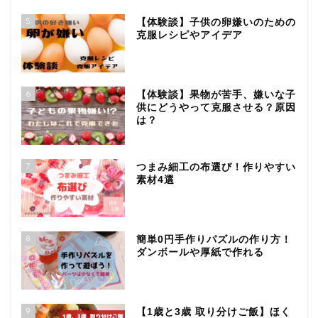
5
【体験談】子供の卵嫌いのための
克服レシピやアイデア
6
【体験談】果物が苦手、嫌いな子
供にどうやって克服させる？原因
は？
7
つまみ細工の布選び！作りやすい
素材4選
8
簡単0円手作りパズルの作り方！
ダンボールや厚紙で作れる
9
【1歳と3歳 取り分けご飯】ほく