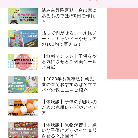
踏み台昇降運動！台は家に
1
あるものでほぼ0円で作れ
る
貼って剥がせるシール帳ノ
2
ート！キャンドゥやセリア
の100均で買える！
【無料テンプレ】子供をや
3
る気にさせるご褒美シール
と台紙
【2023年も保存版】幼児
4
食の本でおすすめは？ママ
パパの救世主をご紹介
【体験談】子供の卵嫌いの
5
ための克服レシピやアイデ
ア
【体験談】果物が苦手、嫌
6
いな子供にどうやって克服
させる？原因は？