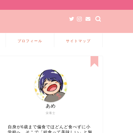
プロフィール
サイトマップ
あめ
栄養士
自身が6歳まで偏食でほどんど食べずに小
学校へ、そこで「給食って美味しい」と魅