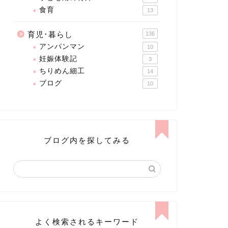
食育
13
育児･暮らし
136
アンパンマン
10
妊娠体験記
3
ちりめん細工
14
ブログ
10
ブログ内を探してみる
よく検索されるキーワード