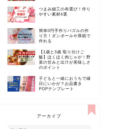
つまみ細工の布選び！作り
7
やすい素材4選
簡単0円手作りパズルの作
8
り方！ダンボールや厚紙で
作れる
【1歳と3歳 取り分けご
9
飯】ほくほく肉じゃが！野
菜の甘みと出汁が美味しさ
のポイント
子どもと一緒におうちで縁
10
日にいかが？お品書き
POPテンプレート
アーカイブ