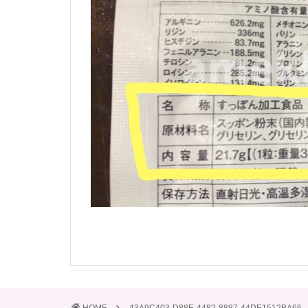
HOME
43A9C403-D88E-4482-8887-44DE1512BA66