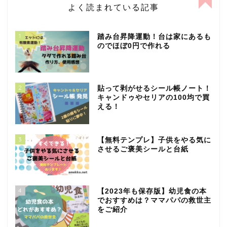
よく読まれている記事
1
踏み台昇降運動！台は家にあるも
のでほぼ0円で作れる
2
貼って剥がせるシール帳ノート！
キャンドゥやセリアの100均で買
える！
3
【無料テンプレ】子供をやる気に
させるご褒美シールと台紙
4
【2023年も保存版】幼児食の本
でおすすめは？ママパパの救世主
をご紹介