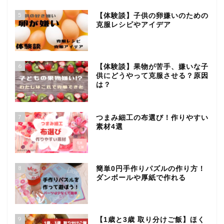
5
【体験談】子供の卵嫌いのための
克服レシピやアイデア
6
【体験談】果物が苦手、嫌いな子
供にどうやって克服させる？原因
は？
7
つまみ細工の布選び！作りやすい
素材4選
8
簡単0円手作りパズルの作り方！
ダンボールや厚紙で作れる
9
【1歳と3歳 取り分けご飯】ほく