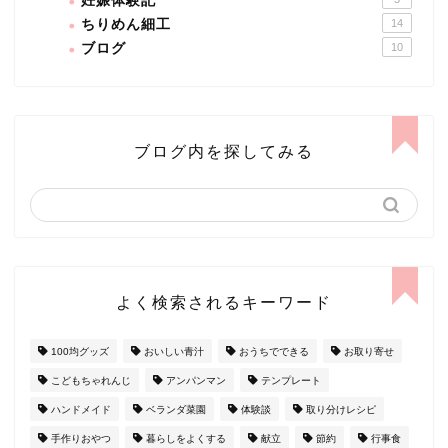
妊娠体験記
ちりめん細工
14
ブログ
10
ブログ内を探してみる
よく検索されるキーワード
100均グッズ
おいしい青汁
おうちでできる
お取り寄せ
こどもちゃれんじ
アンパンマン
テンプレート
ハンドメイド
ベランダ菜園
体験談
取り分けレシピ
手作りおやつ
暮らしをよくする
献立
節約
行事食