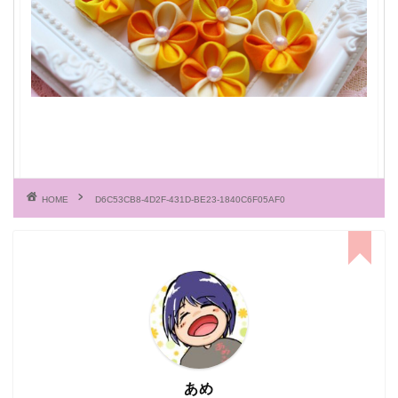
HOME
D6C53CB8-4D2F-431D-BE23-1840C6F05AF0
あめ