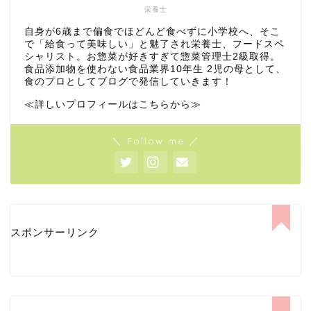
栄養士
自身が6歳まで偏食でほどんど食べずに小学校へ、そこ
で「給食って美味しい」と魅了され栄養士、フードスペ
シャリスト。お惣菜が好きすぎて惣菜管理士2級取得。
食品添加物を使わない食品業界10年生 2児の母として、
食のプロとしてブログで発信していきます！
≪詳しいプロフィールはこちらから≫
＼ Follow me ／
スポンサーリンク