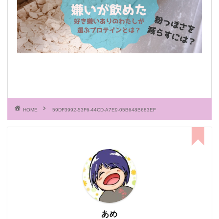
HOME
59DF3992-53F6-44CD-A7E9-05B648B683EF
あめ