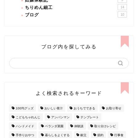
妊娠体験記
ちりめん細工
14
ブログ
10
ブログ内を探してみる
よく検索されるキーワード
100均グッズ
おいしい青汁
おうちでできる
お取り寄せ
こどもちゃれんじ
アンパンマン
テンプレート
ハンドメイド
ベランダ菜園
体験談
取り分けレシピ
手作りおやつ
暮らしをよくする
献立
節約
行事食