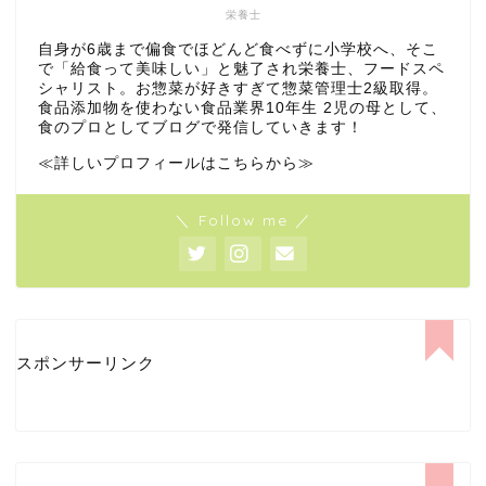
栄養士
自身が6歳まで偏食でほどんど食べずに小学校へ、そこ
で「給食って美味しい」と魅了され栄養士、フードスペ
シャリスト。お惣菜が好きすぎて惣菜管理士2級取得。
食品添加物を使わない食品業界10年生 2児の母として、
食のプロとしてブログで発信していきます！
≪詳しいプロフィールはこちらから≫
＼ Follow me ／
スポンサーリンク