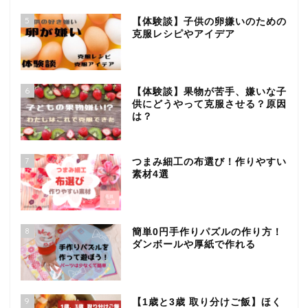
5
【体験談】子供の卵嫌いのための
克服レシピやアイデア
6
【体験談】果物が苦手、嫌いな子
供にどうやって克服させる？原因
は？
7
つまみ細工の布選び！作りやすい
素材4選
8
簡単0円手作りパズルの作り方！
ダンボールや厚紙で作れる
9
【1歳と3歳 取り分けご飯】ほく