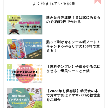
よく読まれている記事
1
踏み台昇降運動！台は家にあるも
のでほぼ0円で作れる
2
貼って剥がせるシール帳ノート！
キャンドゥやセリアの100均で買
える！
3
【無料テンプレ】子供をやる気に
させるご褒美シールと台紙
4
【2023年も保存版】幼児食の本
でおすすめは？ママパパの救世主
をご紹介