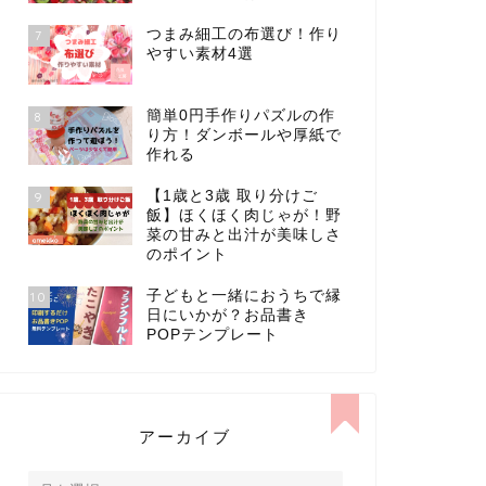
つまみ細工の布選び！作り
7
やすい素材4選
簡単0円手作りパズルの作
8
り方！ダンボールや厚紙で
作れる
【1歳と3歳 取り分けご
9
飯】ほくほく肉じゃが！野
菜の甘みと出汁が美味しさ
のポイント
子どもと一緒におうちで縁
10
日にいかが？お品書き
POPテンプレート
アーカイブ