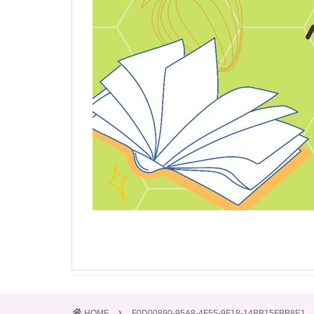
HOME
F0D00890-95A8-4F55-9F18-14BB15FBB8E1