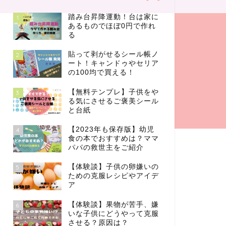
踏み台昇降運動！台は家に
1
あるものでほぼ0円で作れ
る
貼って剥がせるシール帳ノ
2
ート！キャンドゥやセリア
の100均で買える！
【無料テンプレ】子供をや
3
る気にさせるご褒美シール
と台紙
【2023年も保存版】幼児
4
食の本でおすすめは？ママ
パパの救世主をご紹介
【体験談】子供の卵嫌いの
5
ための克服レシピやアイデ
ア
【体験談】果物が苦手、嫌
6
いな子供にどうやって克服
させる？原因は？