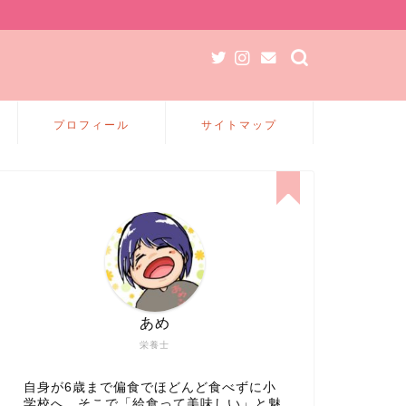
プロフィール
サイトマップ
あめ
栄養士
自身が6歳まで偏食でほどんど食べずに小
学校へ、そこで「給食って美味しい」と魅