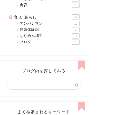
食育
13
育児･暮らし
136
アンパンマン
10
妊娠体験記
3
ちりめん細工
14
ブログ
10
ブログ内を探してみる
よく検索されるキーワード