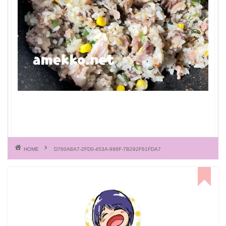
HOME
D760A8A7-2FD0-453A-998F-7B292F61FDA7