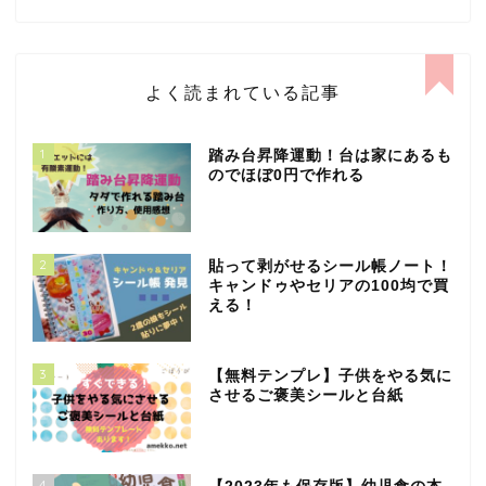
よく読まれている記事
1
踏み台昇降運動！台は家にあるも
のでほぼ0円で作れる
2
貼って剥がせるシール帳ノート！
キャンドゥやセリアの100均で買
える！
3
【無料テンプレ】子供をやる気に
させるご褒美シールと台紙
4