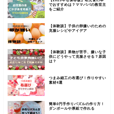
【2023年も保存版】幼児食の本
でおすすめは？ママパパの救世主
をご紹介
5
【体験談】子供の卵嫌いのための
克服レシピやアイデア
6
【体験談】果物が苦手、嫌いな子
供にどうやって克服させる？原因
は？
7
つまみ細工の布選び！作りやすい
素材4選
8
簡単0円手作りパズルの作り方！
ダンボールや厚紙で作れる