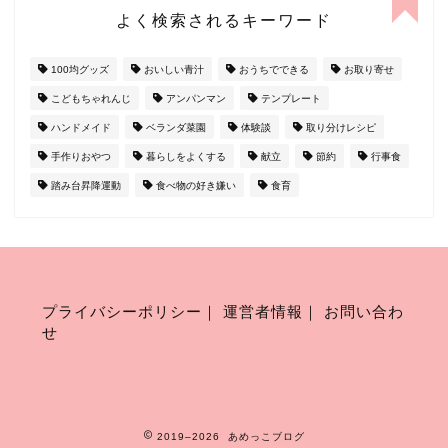
よく検索されるキーワード
100均グッズ
おいしい青汁
おうちでできる
お取り寄せ
こどもちゃれんじ
アンパンマン
テンプレート
ハンドメイド
ベランダ菜園
体験談
取り分けレシピ
手作りおやつ
暮らしをよくする
献立
節約
行事食
踏み台昇降運動
食べ物の好き嫌い
食育
プライバシーポリシー
｜
運営者情報
｜
お問い合わ
せ
2019–2026 あめっこブログ