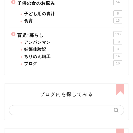
54
子供の食のお悩み
子ども用の青汁
8
食育
13
136
育児･暮らし
アンパンマン
10
妊娠体験記
3
ちりめん細工
14
ブログ
10
ブログ内を探してみる