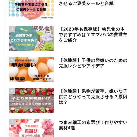
させるご褒美シールと台紙
4
【2023年も保存版】幼児食の本
でおすすめは？ママパパの救世主
をご紹介
5
【体験談】子供の卵嫌いのための
克服レシピやアイデア
6
【体験談】果物が苦手、嫌いな子
供にどうやって克服させる？原因
は？
7
つまみ細工の布選び！作りやすい
素材4選