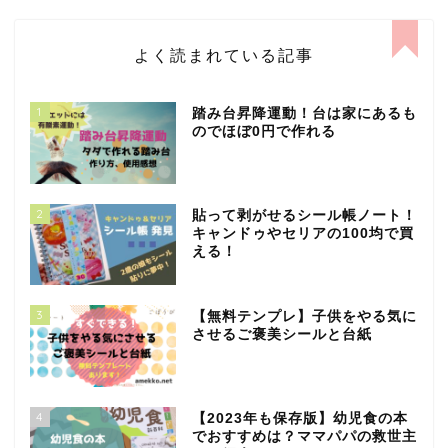
よく読まれている記事
1
踏み台昇降運動！台は家にあるも
のでほぼ0円で作れる
2
貼って剥がせるシール帳ノート！
キャンドゥやセリアの100均で買
える！
3
【無料テンプレ】子供をやる気に
させるご褒美シールと台紙
4
【2023年も保存版】幼児食の本
でおすすめは？ママパパの救世主