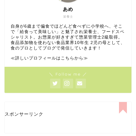
あめ
栄養士
自身が6歳まで偏食でほどんど食べずに小学校へ、そこ
で「給食って美味しい」と魅了され栄養士、フードスペ
シャリスト。お惣菜が好きすぎて惣菜管理士2級取得。
食品添加物を使わない食品業界10年生 2児の母として、
食のプロとしてブログで発信していきます！
≪詳しいプロフィールはこちらから≫
＼ Follow me ／
スポンサーリンク