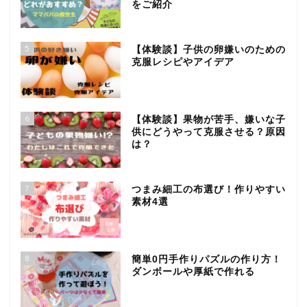
をご紹介
5
【体験談】子供の卵嫌いのための
克服レシピやアイデア
6
【体験談】果物が苦手、嫌いな子
供にどうやって克服させる？原因
は？
7
つまみ細工の布選び！作りやすい
素材4選
8
簡単0円手作りパズルの作り方！
ダンボールや厚紙で作れる