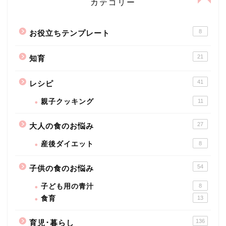
カテゴリー
8
お役立ちテンプレート
21
知育
41
レシピ
親子クッキング
11
27
大人の食のお悩み
産後ダイエット
8
54
子供の食のお悩み
子ども用の青汁
8
食育
13
136
育児･暮らし