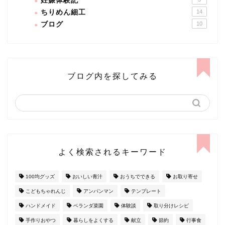
妊娠体験記
ちりめん細工
14
ブログ
10
ブログ内を探してみる
よく検索されるキーワード
100均グッズ
おいしい青汁
おうちでできる
お取り寄せ
こどもちゃれんじ
アンパンマン
テンプレート
ハンドメイド
ベランダ菜園
体験談
取り分けレシピ
手作りおやつ
暮らしをよくする
献立
節約
行事食