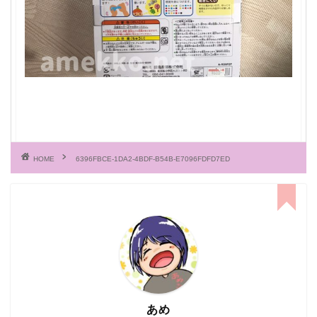
HOME
6396FBCE-1DA2-4BDF-B54B-E7096FDFD7ED
あめ