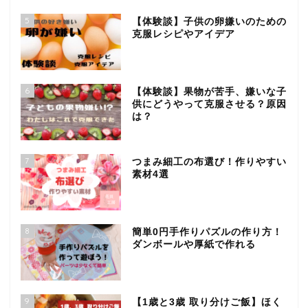
5
【体験談】子供の卵嫌いのための
克服レシピやアイデア
6
【体験談】果物が苦手、嫌いな子
供にどうやって克服させる？原因
は？
7
つまみ細工の布選び！作りやすい
素材4選
8
簡単0円手作りパズルの作り方！
ダンボールや厚紙で作れる
9
【1歳と3歳 取り分けご飯】ほく