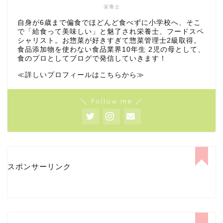
栄養士
自身が6歳まで偏食でほどんど食べずに小学校へ、そこ
で「給食って美味しい」と魅了され栄養士、フードスペ
シャリスト。お惣菜が好きすぎて惣菜管理士2級取得。
食品添加物を使わない食品業界10年生 2児の母として、
食のプロとしてブログで発信していきます！
≪詳しいプロフィールはこちらから≫
＼ Follow me ／
スポンサーリンク