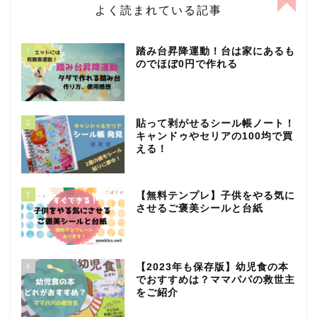
よく読まれている記事
1
踏み台昇降運動！台は家にあるも
のでほぼ0円で作れる
2
貼って剥がせるシール帳ノート！
キャンドゥやセリアの100均で買
える！
3
【無料テンプレ】子供をやる気に
させるご褒美シールと台紙
4
【2023年も保存版】幼児食の本
でおすすめは？ママパパの救世主
をご紹介