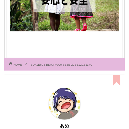
HOME
5DF1E698-BDA3-40C6-8E8E-22B512C3114C
あめ