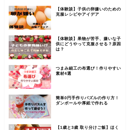
5
【体験談】子供の卵嫌いのための
克服レシピやアイデア
6
【体験談】果物が苦手、嫌いな子
供にどうやって克服させる？原因
は？
7
つまみ細工の布選び！作りやすい
素材4選
8
簡単0円手作りパズルの作り方！
ダンボールや厚紙で作れる
9
【1歳と3歳 取り分けご飯】ほく