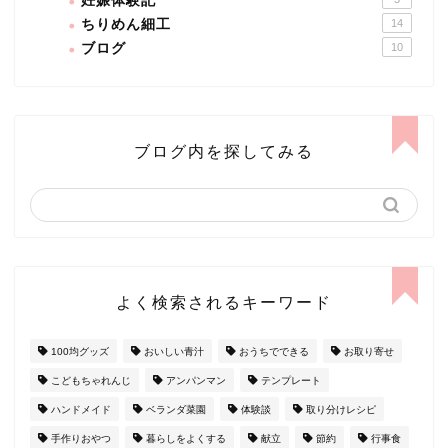
妊娠体験記
ちりめん細工
14
ブログ
10
ブログ内を探してみる
よく検索されるキーワード
100均グッズ
おいしい青汁
おうちでできる
お取り寄せ
こどもちゃれんじ
アンパンマン
テンプレート
ハンドメイド
ベランダ菜園
体験談
取り分けレシピ
手作りおやつ
暮らしをよくする
献立
節約
行事食