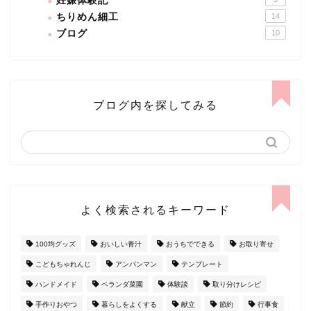
妊娠体験記
ちりめん細工
14
ブログ
10
ブログ内を探してみる
よく検索されるキーワード
100均グッズ
おいしい青汁
おうちでできる
お取り寄せ
こどもちゃれんじ
アンパンマン
テンプレート
ハンドメイド
ベランダ菜園
体験談
取り分けレシピ
手作りおやつ
暮らしをよくする
献立
節約
行事食