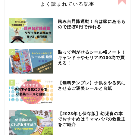
よく読まれている記事
1
踏み台昇降運動！台は家にあるも
のでほぼ0円で作れる
2
貼って剥がせるシール帳ノート！
キャンドゥやセリアの100均で買
える！
3
【無料テンプレ】子供をやる気に
させるご褒美シールと台紙
4
【2023年も保存版】幼児食の本
でおすすめは？ママパパの救世主
をご紹介