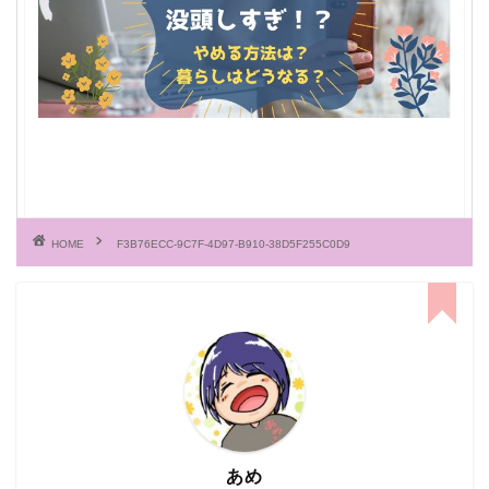
HOME
F3B76ECC-9C7F-4D97-B910-38D5F255C0D9
あめ