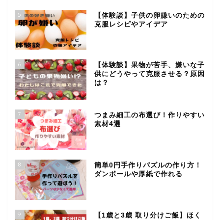
5
【体験談】子供の卵嫌いのための
克服レシピやアイデア
6
【体験談】果物が苦手、嫌いな子
供にどうやって克服させる？原因
は？
7
つまみ細工の布選び！作りやすい
素材4選
8
簡単0円手作りパズルの作り方！
ダンボールや厚紙で作れる
9
【1歳と3歳 取り分けご飯】ほく