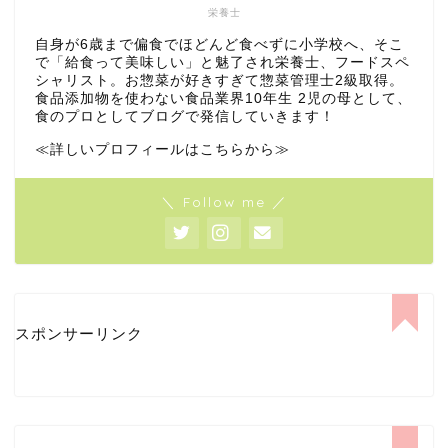
栄養士
自身が6歳まで偏食でほどんど食べずに小学校へ、そこ
で「給食って美味しい」と魅了され栄養士、フードスペ
シャリスト。お惣菜が好きすぎて惣菜管理士2級取得。
食品添加物を使わない食品業界10年生 2児の母として、
食のプロとしてブログで発信していきます！
≪詳しいプロフィールはこちらから≫
＼ Follow me ／
スポンサーリンク