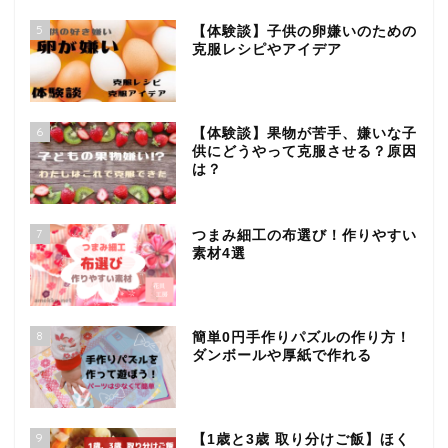
5
【体験談】子供の卵嫌いのための
克服レシピやアイデア
6
【体験談】果物が苦手、嫌いな子
供にどうやって克服させる？原因
は？
7
つまみ細工の布選び！作りやすい
素材4選
8
簡単0円手作りパズルの作り方！
ダンボールや厚紙で作れる
9
【1歳と3歳 取り分けご飯】ほく