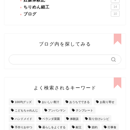
妊娠体験記
ちりめん細工
14
ブログ
10
ブログ内を探してみる
よく検索されるキーワード
100均グッズ
おいしい青汁
おうちでできる
お取り寄せ
こどもちゃれんじ
アンパンマン
テンプレート
ハンドメイド
ベランダ菜園
体験談
取り分けレシピ
手作りおやつ
暮らしをよくする
献立
節約
行事食