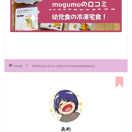
HOME
37BEE62D-37A2-43B3-A57F-BB403B4869A2
あめ