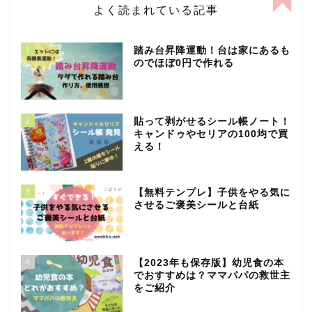
よく読まれている記事
1
踏み台昇降運動！台は家にあるも
のでほぼ0円で作れる
2
貼って剥がせるシール帳ノート！
キャンドゥやセリアの100均で買
える！
3
【無料テンプレ】子供をやる気に
させるご褒美シールと台紙
4
【2023年も保存版】幼児食の本
でおすすめは？ママパパの救世主
をご紹介