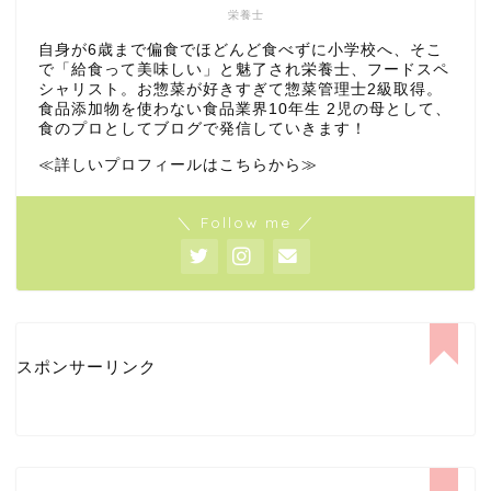
栄養士
自身が6歳まで偏食でほどんど食べずに小学校へ、そこ
で「給食って美味しい」と魅了され栄養士、フードスペ
シャリスト。お惣菜が好きすぎて惣菜管理士2級取得。
食品添加物を使わない食品業界10年生 2児の母として、
食のプロとしてブログで発信していきます！
≪詳しいプロフィールはこちらから≫
＼ Follow me ／
スポンサーリンク