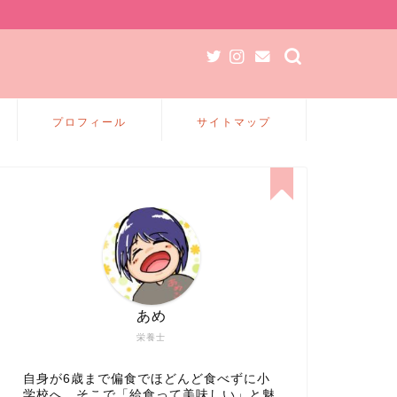
プロフィール
サイトマップ
あめ
栄養士
自身が6歳まで偏食でほどんど食べずに小
学校へ、そこで「給食って美味しい」と魅