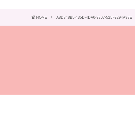
HOME
A8D848B5-435D-4DA6-9807-525F9294A98E