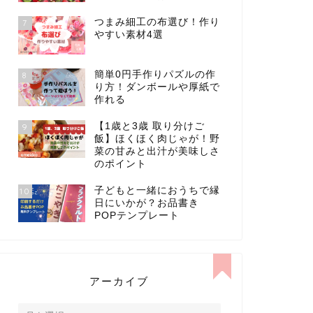
つまみ細工の布選び！作り
7
やすい素材4選
簡単0円手作りパズルの作
8
り方！ダンボールや厚紙で
作れる
【1歳と3歳 取り分けご
9
飯】ほくほく肉じゃが！野
菜の甘みと出汁が美味しさ
のポイント
子どもと一緒におうちで縁
10
日にいかが？お品書き
POPテンプレート
アーカイブ