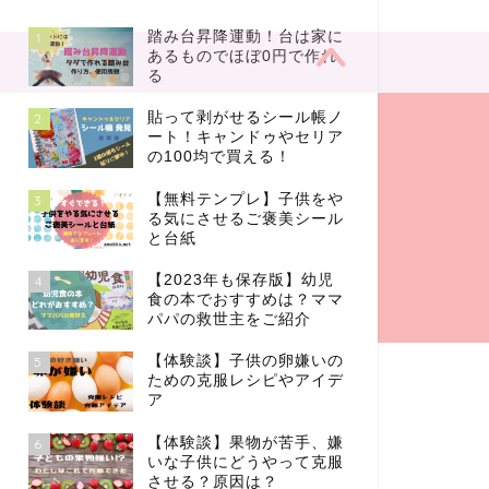
踏み台昇降運動！台は家に
1
あるものでほぼ0円で作れ
る
貼って剥がせるシール帳ノ
2
ート！キャンドゥやセリア
の100均で買える！
【無料テンプレ】子供をや
3
る気にさせるご褒美シール
と台紙
【2023年も保存版】幼児
4
食の本でおすすめは？ママ
パパの救世主をご紹介
【体験談】子供の卵嫌いの
5
ための克服レシピやアイデ
ア
【体験談】果物が苦手、嫌
6
いな子供にどうやって克服
させる？原因は？