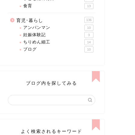
食育
13
育児･暮らし
136
アンパンマン
10
妊娠体験記
3
ちりめん細工
14
ブログ
10
ブログ内を探してみる
よく検索されるキーワード