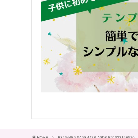
HOME
B34644B9-0A99-447B-A0D8-E9103315E570