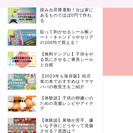
踏み台昇降運動！台は家に
1
あるものでほぼ0円で作れ
る
貼って剥がせるシール帳ノ
2
ート！キャンドゥやセリア
の100均で買える！
【無料テンプレ】子供をや
3
る気にさせるご褒美シール
と台紙
【2023年も保存版】幼児
4
食の本でおすすめは？ママ
パパの救世主をご紹介
【体験談】子供の卵嫌いの
5
ための克服レシピやアイデ
ア
【体験談】果物が苦手、嫌
6
いな子供にどうやって克服
させる？原因は？