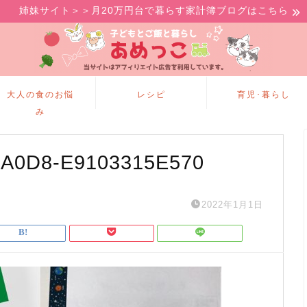
姉妹サイト＞＞月20万円台で暮らす家計簿ブログはこちら
大人の食のお悩
レシピ
育児･暮らし
み
-A0D8-E9103315E570
2022年1月1日