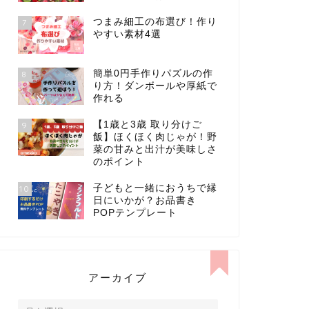
つまみ細工の布選び！作り
7
やすい素材4選
簡単0円手作りパズルの作
8
り方！ダンボールや厚紙で
作れる
【1歳と3歳 取り分けご
9
飯】ほくほく肉じゃが！野
菜の甘みと出汁が美味しさ
のポイント
子どもと一緒におうちで縁
10
日にいかが？お品書き
POPテンプレート
アーカイブ