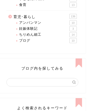
食育
13
育児･暮らし
136
アンパンマン
10
妊娠体験記
3
ちりめん細工
14
ブログ
10
ブログ内を探してみる
よく検索されるキーワード