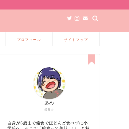
プロフィール
サイトマップ
あめ
栄養士
自身が6歳まで偏食でほどんど食べずに小
学校へ、そこで「給食って美味しい」と魅