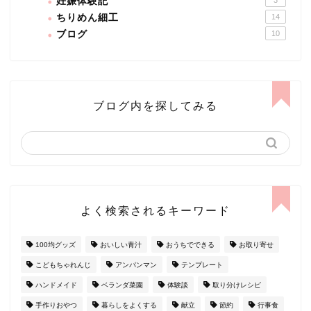
妊娠体験記
ちりめん細工
14
ブログ
10
ブログ内を探してみる
よく検索されるキーワード
100均グッズ
おいしい青汁
おうちでできる
お取り寄せ
こどもちゃれんじ
アンパンマン
テンプレート
ハンドメイド
ベランダ菜園
体験談
取り分けレシピ
手作りおやつ
暮らしをよくする
献立
節約
行事食