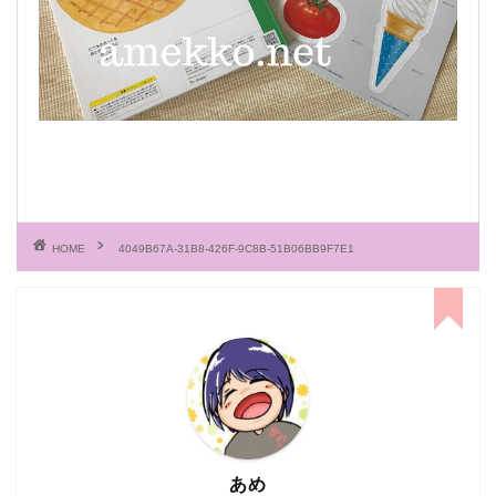
HOME
4049B67A-31B8-426F-9C8B-51B06BB9F7E1
あめ