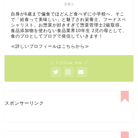
栄養士
自身が6歳まで偏食でほどんど食べずに小学校へ、そこ
で「給食って美味しい」と魅了され栄養士、フードスペ
シャリスト。お惣菜が好きすぎて惣菜管理士2級取得。
食品添加物を使わない食品業界10年生 2児の母として、
食のプロとしてブログで発信していきます！
≪詳しいプロフィールはこちらから≫
＼ Follow me ／
スポンサーリンク