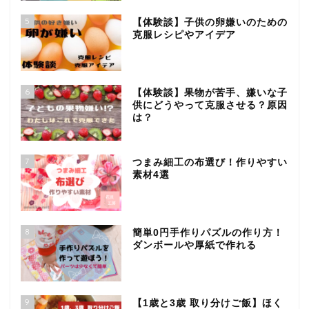
5
【体験談】子供の卵嫌いのための
克服レシピやアイデア
6
【体験談】果物が苦手、嫌いな子
供にどうやって克服させる？原因
は？
7
つまみ細工の布選び！作りやすい
素材4選
8
簡単0円手作りパズルの作り方！
ダンボールや厚紙で作れる
9
【1歳と3歳 取り分けご飯】ほく