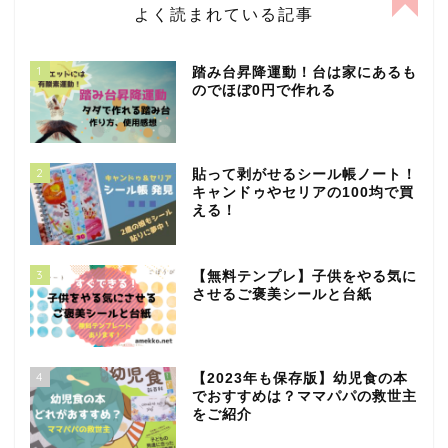
よく読まれている記事
1
踏み台昇降運動！台は家にあるも
のでほぼ0円で作れる
2
貼って剥がせるシール帳ノート！
キャンドゥやセリアの100均で買
える！
3
【無料テンプレ】子供をやる気に
させるご褒美シールと台紙
4
【2023年も保存版】幼児食の本
でおすすめは？ママパパの救世主
をご紹介