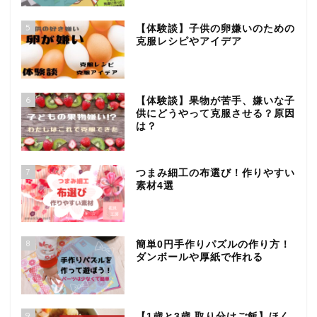
5
【体験談】子供の卵嫌いのための
克服レシピやアイデア
6
【体験談】果物が苦手、嫌いな子
供にどうやって克服させる？原因
は？
7
つまみ細工の布選び！作りやすい
素材4選
8
簡単0円手作りパズルの作り方！
ダンボールや厚紙で作れる
9
【1歳と3歳 取り分けご飯】ほく