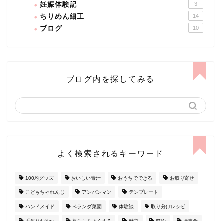
妊娠体験記
3
ちりめん細工
14
ブログ
10
ブログ内を探してみる
よく検索されるキーワード
100均グッズ
おいしい青汁
おうちでできる
お取り寄せ
こどもちゃれんじ
アンパンマン
テンプレート
ハンドメイド
ベランダ菜園
体験談
取り分けレシピ
手作りおやつ
暮らしをよくする
献立
節約
行事食