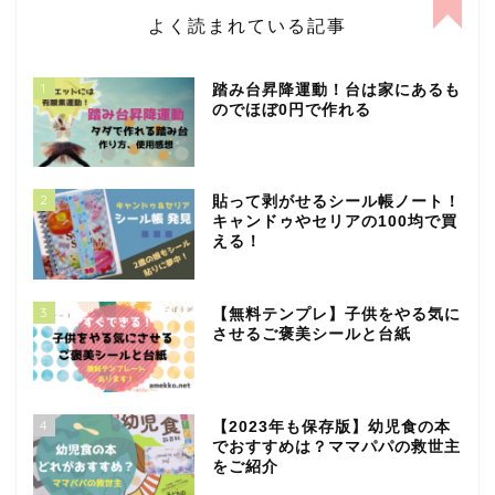
よく読まれている記事
1
踏み台昇降運動！台は家にあるも
のでほぼ0円で作れる
2
貼って剥がせるシール帳ノート！
キャンドゥやセリアの100均で買
える！
3
【無料テンプレ】子供をやる気に
させるご褒美シールと台紙
4
【2023年も保存版】幼児食の本
でおすすめは？ママパパの救世主
をご紹介