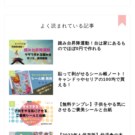
よく読まれている記事
1
踏み台昇降運動！台は家にあるも
のでほぼ0円で作れる
2
貼って剥がせるシール帳ノート！
キャンドゥやセリアの100均で買
える！
3
【無料テンプレ】子供をやる気に
させるご褒美シールと台紙
4