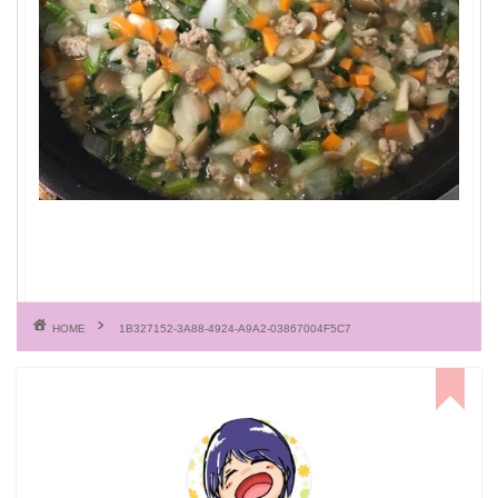
HOME
1B327152-3A88-4924-A9A2-03867004F5C7