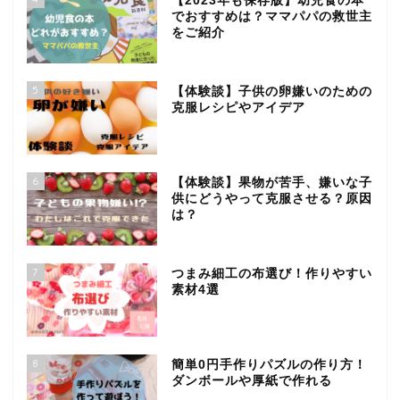
【2023年も保存版】幼児食の本
でおすすめは？ママパパの救世主
をご紹介
5
【体験談】子供の卵嫌いのための
克服レシピやアイデア
6
【体験談】果物が苦手、嫌いな子
供にどうやって克服させる？原因
は？
7
つまみ細工の布選び！作りやすい
素材4選
8
簡単0円手作りパズルの作り方！
ダンボールや厚紙で作れる