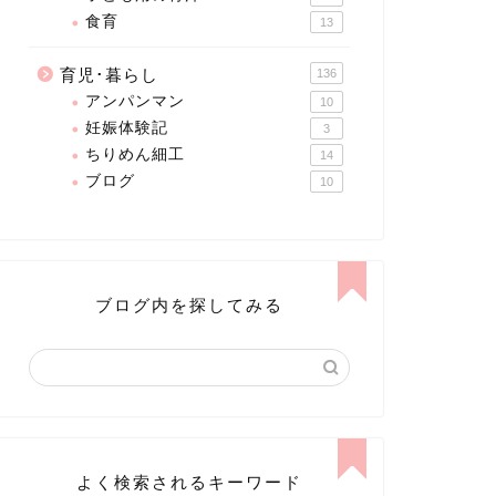
食育
13
育児･暮らし
136
アンパンマン
10
妊娠体験記
3
ちりめん細工
14
ブログ
10
ブログ内を探してみる
よく検索されるキーワード