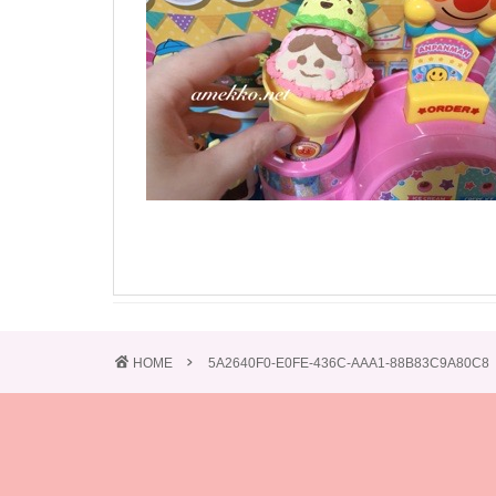
HOME
5A2640F0-E0FE-436C-AAA1-88B83C9A80C8