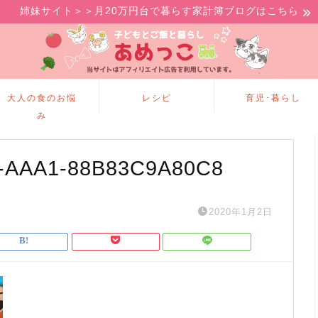
姉妹サイト＞＞月20万円台で暮らす家計簿ブログはこちら
大人の食のお悩
レシピ
育児･暮らし
み
-AAA1-88B83C9A80C8
2020年1月2日