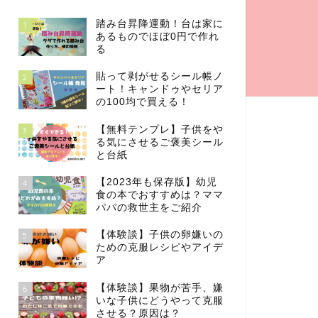
踏み台昇降運動！台は家に
1
あるものでほぼ0円で作れ
る
貼って剥がせるシール帳ノ
2
ート！キャンドゥやセリア
の100均で買える！
【無料テンプレ】子供をや
3
る気にさせるご褒美シール
と台紙
【2023年も保存版】幼児
4
食の本でおすすめは？ママ
パパの救世主をご紹介
【体験談】子供の卵嫌いの
5
ための克服レシピやアイデ
ア
【体験談】果物が苦手、嫌
6
いな子供にどうやって克服
させる？原因は？