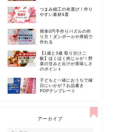
つまみ細工の布選び！作り
7
やすい素材4選
簡単0円手作りパズルの作
8
り方！ダンボールや厚紙で
作れる
【1歳と3歳 取り分けご
9
飯】ほくほく肉じゃが！野
菜の甘みと出汁が美味しさ
のポイント
子どもと一緒におうちで縁
10
日にいかが？お品書き
POPテンプレート
アーカイブ