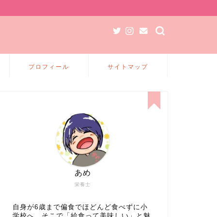
プロフィール
サイトマップ
あめ
栄養士
自身が6歳まで偏食でほどんど食べずに小
学校へ、そこで「給食って美味しい」と魅