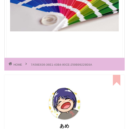
HOME
7A58E636-36E1-43B4-90CE-259B99229E6A
あめ