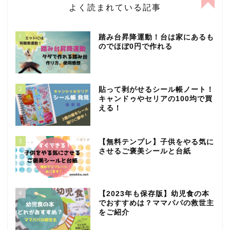
よく読まれている記事
1
踏み台昇降運動！台は家にあるも
のでほぼ0円で作れる
2
貼って剥がせるシール帳ノート！
キャンドゥやセリアの100均で買
える！
3
【無料テンプレ】子供をやる気に
させるご褒美シールと台紙
4
【2023年も保存版】幼児食の本
でおすすめは？ママパパの救世主
をご紹介