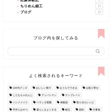
妊娠体験記
ちりめん細工
14
ブログ
10
ブログ内を探してみる
よく検索されるキーワード
100均グッズ
おいしい青汁
おうちでできる
お取り寄せ
こどもちゃれんじ
アンパンマン
テンプレート
ハンドメイド
ベランダ菜園
体験談
取り分けレシピ
手作りおやつ
暮らしをよくする
献立
節約
行事食