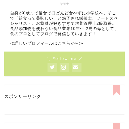
栄養士
自身が6歳まで偏食でほどんど食べずに小学校へ、そこ
で「給食って美味しい」と魅了され栄養士、フードスペ
シャリスト。お惣菜が好きすぎて惣菜管理士2級取得。
食品添加物を使わない食品業界10年生 2児の母として、
食のプロとしてブログで発信していきます！
≪詳しいプロフィールはこちらから≫
＼ Follow me ／
スポンサーリンク