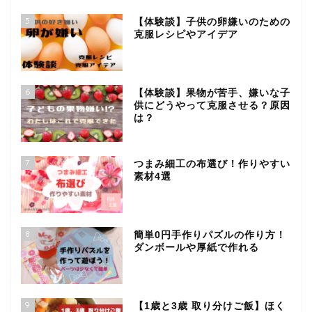
5
【体験談】子供の卵嫌いのための
克服レシピやアイデア
6
【体験談】果物が苦手、嫌いな子
供にどうやって克服させる？原因
は？
7
つまみ細工の布選び！作りやすい
素材4選
8
簡単0円手作りパズルの作り方！
ダンボールや厚紙で作れる
9
【1歳と3歳 取り分けご飯】ほく