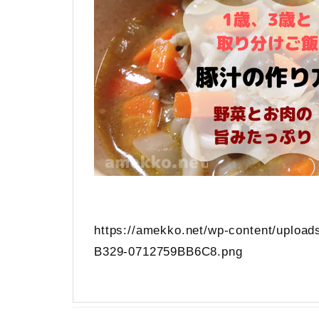
https://amekko.net/wp-content/uplo
B329-0712759BB6C8.png