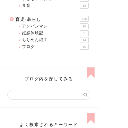
食育
13
育児･暮らし
136
アンパンマン
10
妊娠体験記
3
ちりめん細工
14
ブログ
10
ブログ内を探してみる
よく検索されるキーワード