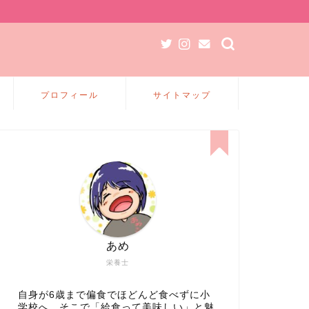
プロフィール
サイトマップ
あめ
栄養士
自身が6歳まで偏食でほどんど食べずに小
学校へ、そこで「給食って美味しい」と魅