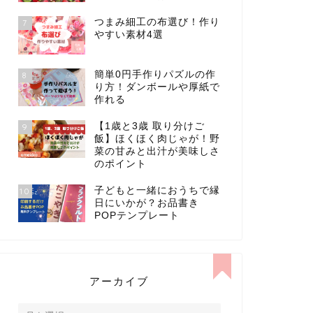
つまみ細工の布選び！作り
7
やすい素材4選
簡単0円手作りパズルの作
8
り方！ダンボールや厚紙で
作れる
【1歳と3歳 取り分けご
9
飯】ほくほく肉じゃが！野
菜の甘みと出汁が美味しさ
のポイント
子どもと一緒におうちで縁
10
日にいかが？お品書き
POPテンプレート
アーカイブ