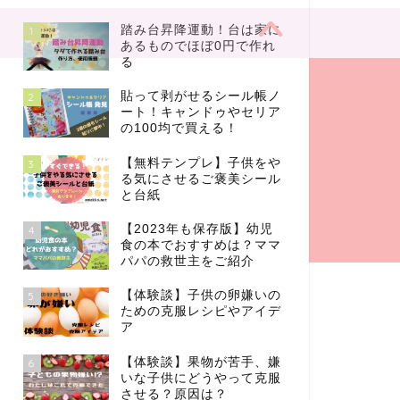
踏み台昇降運動！台は家に
1
あるものでほぼ0円で作れ
る
貼って剥がせるシール帳ノ
2
ート！キャンドゥやセリア
の100均で買える！
【無料テンプレ】子供をや
3
る気にさせるご褒美シール
と台紙
【2023年も保存版】幼児
4
食の本でおすすめは？ママ
パパの救世主をご紹介
【体験談】子供の卵嫌いの
5
ための克服レシピやアイデ
ア
【体験談】果物が苦手、嫌
6
いな子供にどうやって克服
させる？原因は？