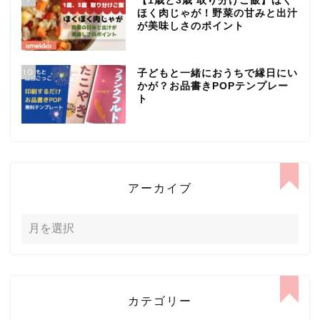
【1歳と3歳 取り分けご飯】ほく
ほく肉じゃが！野菜の甘みと出汁
が美味しさのポイント
10
子どもと一緒におうちで縁日にい
かが？お品書きPOPテンプレー
ト
アーカイブ
カテゴリー