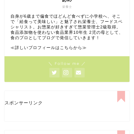
栄養士
自身が6歳まで偏食でほどんど食べずに小学校へ、そこ
で「給食って美味しい」と魅了され栄養士、フードスペ
シャリスト。お惣菜が好きすぎて惣菜管理士2級取得。
食品添加物を使わない食品業界10年生 2児の母として、
食のプロとしてブログで発信していきます！
≪詳しいプロフィールはこちらから≫
＼ Follow me ／
スポンサーリンク