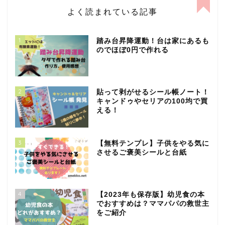
よく読まれている記事
1
踏み台昇降運動！台は家にあるも
のでほぼ0円で作れる
2
貼って剥がせるシール帳ノート！
キャンドゥやセリアの100均で買
える！
3
【無料テンプレ】子供をやる気に
させるご褒美シールと台紙
4
【2023年も保存版】幼児食の本
でおすすめは？ママパパの救世主
をご紹介