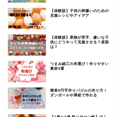
5
【体験談】子供の卵嫌いのための
克服レシピやアイデア
6
【体験談】果物が苦手、嫌いな子
供にどうやって克服させる？原因
は？
7
つまみ細工の布選び！作りやすい
素材4選
8
簡単0円手作りパズルの作り方！
ダンボールや厚紙で作れる
9