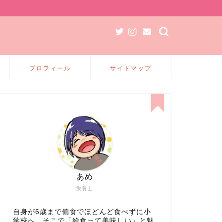
プロフィール
サイトマップ
あめ
栄養士
自身が6歳まで偏食でほどんど食べずに小
学校へ、そこで「給食って美味しい」と魅