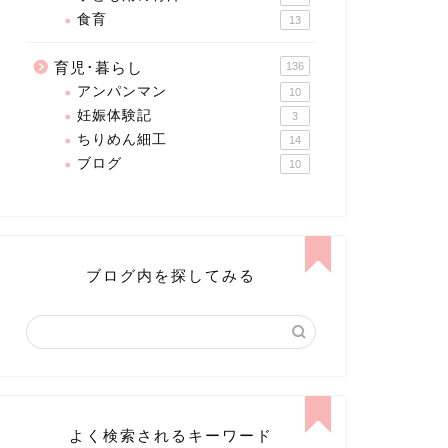
食育
13
育児･暮らし
136
アンパンマン
10
妊娠体験記
3
ちりめん細工
14
ブログ
10
ブログ内を探してみる
よく検索されるキーワード