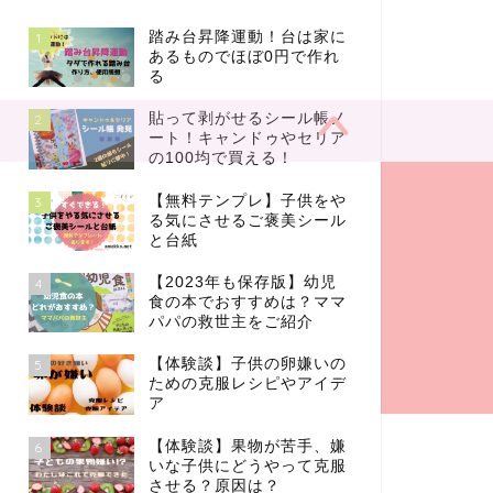
踏み台昇降運動！台は家に
1
あるものでほぼ0円で作れ
る
貼って剥がせるシール帳ノ
2
ート！キャンドゥやセリア
の100均で買える！
【無料テンプレ】子供をや
3
る気にさせるご褒美シール
と台紙
【2023年も保存版】幼児
4
食の本でおすすめは？ママ
パパの救世主をご紹介
【体験談】子供の卵嫌いの
5
ための克服レシピやアイデ
ア
【体験談】果物が苦手、嫌
6
いな子供にどうやって克服
させる？原因は？