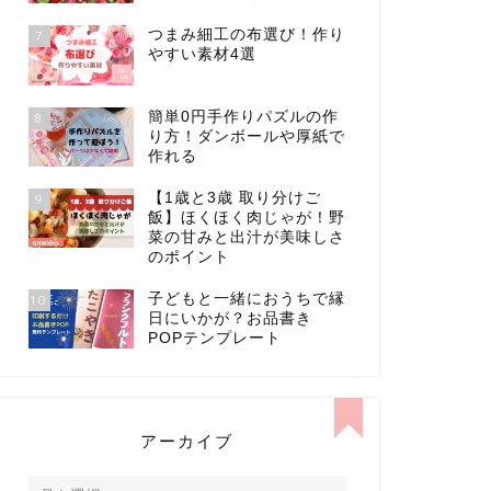
つまみ細工の布選び！作り
7
やすい素材4選
簡単0円手作りパズルの作
8
り方！ダンボールや厚紙で
作れる
【1歳と3歳 取り分けご
9
飯】ほくほく肉じゃが！野
菜の甘みと出汁が美味しさ
のポイント
子どもと一緒におうちで縁
10
日にいかが？お品書き
POPテンプレート
アーカイブ