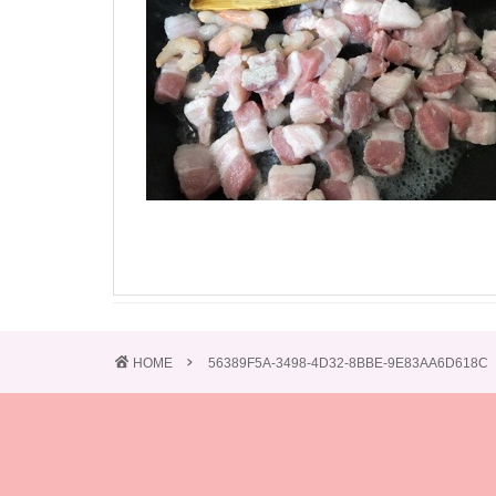
HOME
56389F5A-3498-4D32-8BBE-9E83AA6D618C