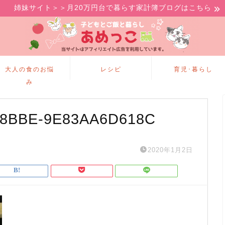
姉妹サイト＞＞月20万円台で暮らす家計簿ブログはこちら
大人の食のお悩
レシピ
育児･暮らし
み
-8BBE-9E83AA6D618C
2020年1月2日