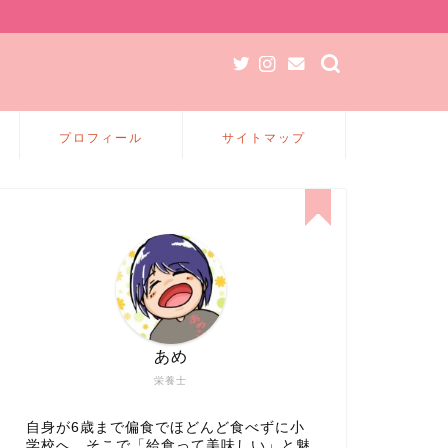
プロフィール
サイトマップ
あめ
栄養士
自身が6歳まで偏食でほどんど食べずに小
学校へ、そこで「給食って美味しい」と魅