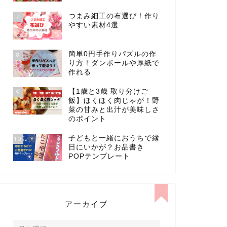
つまみ細工の布選び！作り
7
やすい素材4選
簡単0円手作りパズルの作
8
り方！ダンボールや厚紙で
作れる
【1歳と3歳 取り分けご
9
飯】ほくほく肉じゃが！野
菜の甘みと出汁が美味しさ
のポイント
子どもと一緒におうちで縁
10
日にいかが？お品書き
POPテンプレート
アーカイブ