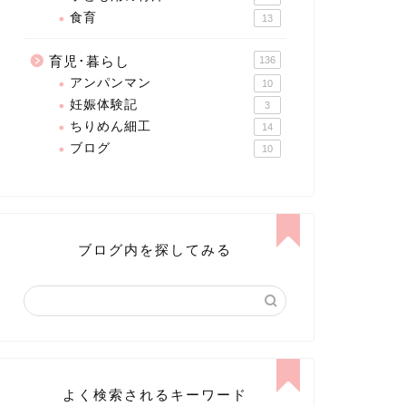
食育
13
育児･暮らし
136
アンパンマン
10
妊娠体験記
3
ちりめん細工
14
ブログ
10
ブログ内を探してみる
よく検索されるキーワード