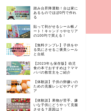
踏み台昇降運動！台は家に
1
あるものでほぼ0円で作れ
る
貼って剥がせるシール帳ノ
2
ート！キャンドゥやセリア
の100均で買える！
【無料テンプレ】子供をや
3
る気にさせるご褒美シール
と台紙
【2023年も保存版】幼児
4
食の本でおすすめは？ママ
パパの救世主をご紹介
【体験談】子供の卵嫌いの
5
ための克服レシピやアイデ
ア
【体験談】果物が苦手、嫌
6
いな子供にどうやって克服
させる？原因は？