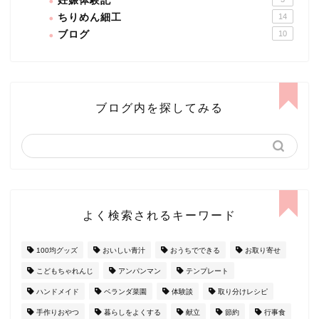
妊娠体験記
ちりめん細工
14
ブログ
10
ブログ内を探してみる
よく検索されるキーワード
100均グッズ
おいしい青汁
おうちでできる
お取り寄せ
こどもちゃれんじ
アンパンマン
テンプレート
ハンドメイド
ベランダ菜園
体験談
取り分けレシピ
手作りおやつ
暮らしをよくする
献立
節約
行事食