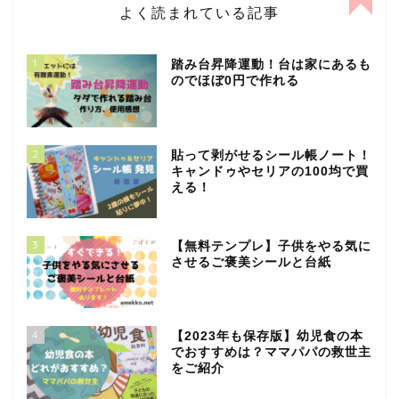
よく読まれている記事
1
踏み台昇降運動！台は家にあるも
のでほぼ0円で作れる
2
貼って剥がせるシール帳ノート！
キャンドゥやセリアの100均で買
える！
3
【無料テンプレ】子供をやる気に
させるご褒美シールと台紙
4
【2023年も保存版】幼児食の本
でおすすめは？ママパパの救世主
をご紹介