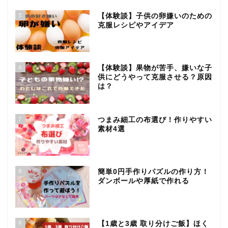
5
【体験談】子供の卵嫌いのための
克服レシピやアイデア
6
【体験談】果物が苦手、嫌いな子
供にどうやって克服させる？原因
は？
7
つまみ細工の布選び！作りやすい
素材4選
8
簡単0円手作りパズルの作り方！
ダンボールや厚紙で作れる
9
【1歳と3歳 取り分けご飯】ほく