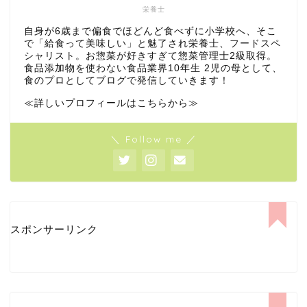
栄養士
自身が6歳まで偏食でほどんど食べずに小学校へ、そこ
で「給食って美味しい」と魅了され栄養士、フードスペ
シャリスト。お惣菜が好きすぎて惣菜管理士2級取得。
食品添加物を使わない食品業界10年生 2児の母として、
食のプロとしてブログで発信していきます！
≪詳しいプロフィールはこちらから≫
＼ Follow me ／
スポンサーリンク