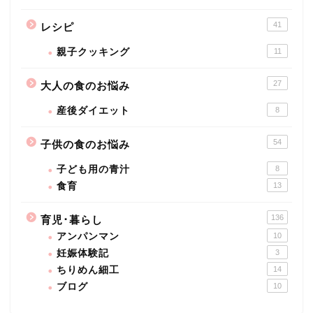
41
レシピ
親子クッキング
11
27
大人の食のお悩み
産後ダイエット
8
54
子供の食のお悩み
子ども用の青汁
8
食育
13
136
育児･暮らし
アンパンマン
10
妊娠体験記
3
ちりめん細工
14
ブログ
10