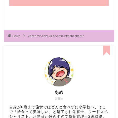
HOME
4B62E855-66F5-4AD5-8B59-DFE3B72D561E
あめ
栄養士
自身が6歳まで偏食でほどんど食べずに小学校へ、そこ
で「給食って美味しい」と魅了され栄養士、フードスペ
シャリスト。お惣菜が好きすぎて惣菜管理士2級取得。