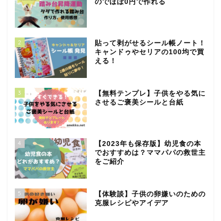
のでほぼ0円で作れる
2
貼って剥がせるシール帳ノート！
キャンドゥやセリアの100均で買
える！
3
【無料テンプレ】子供をやる気に
させるご褒美シールと台紙
4
【2023年も保存版】幼児食の本
でおすすめは？ママパパの救世主
をご紹介
5
【体験談】子供の卵嫌いのための
克服レシピやアイデア