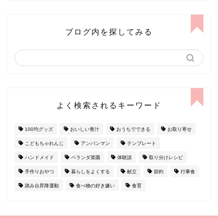
ブログ内を探してみる
よく検索されるキーワード
100均グッズ
おいしい青汁
おうちでできる
お取り寄せ
こどもちゃれんじ
アンパンマン
テンプレート
ハンドメイド
ベランダ菜園
体験談
取り分けレシピ
手作りおやつ
暮らしをよくする
献立
節約
行事食
踏み台昇降運動
食べ物の好き嫌い
食育