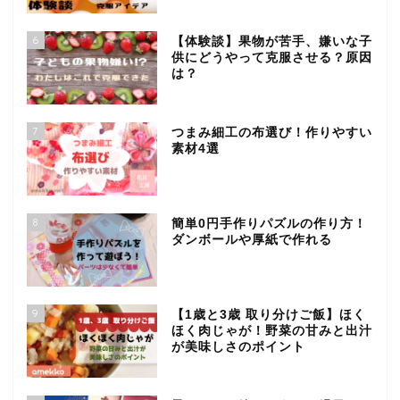
6
【体験談】果物が苦手、嫌いな子
供にどうやって克服させる？原因
は？
7
つまみ細工の布選び！作りやすい
素材4選
8
簡単0円手作りパズルの作り方！
ダンボールや厚紙で作れる
9
【1歳と3歳 取り分けご飯】ほく
ほく肉じゃが！野菜の甘みと出汁
が美味しさのポイント