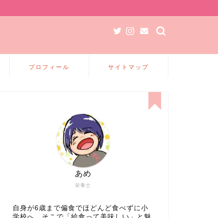
プロフィール
サイトマップ
あめ
栄養士
自身が6歳まで偏食でほどんど食べずに小
学校へ、そこで「給食って美味しい」と魅