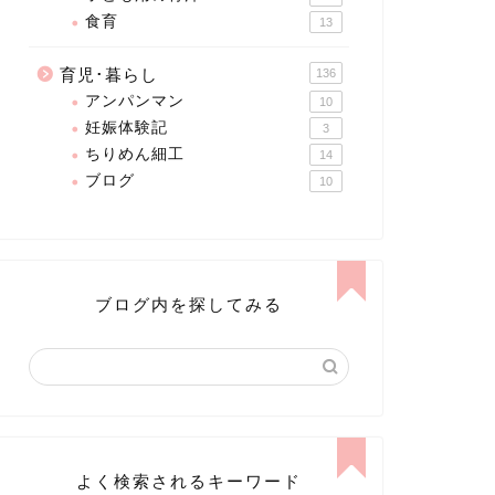
食育
13
育児･暮らし
136
アンパンマン
10
妊娠体験記
3
ちりめん細工
14
ブログ
10
ブログ内を探してみる
よく検索されるキーワード