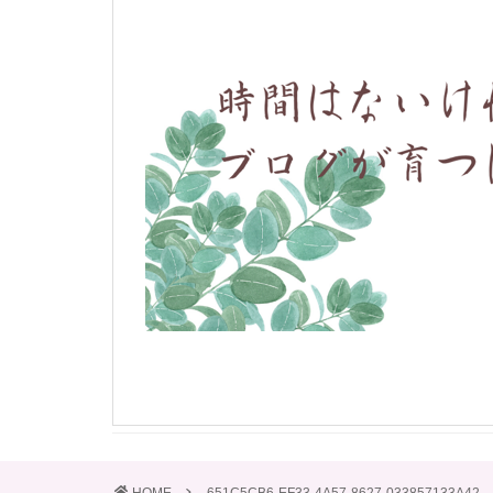
HOME
651C5CB6-EF33-4A57-8627-033857133A42