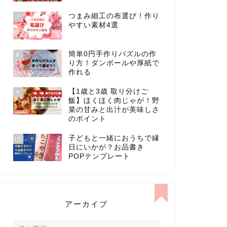
つまみ細工の布選び！作り
7
やすい素材4選
簡単0円手作りパズルの作
8
り方！ダンボールや厚紙で
作れる
【1歳と3歳 取り分けご
9
飯】ほくほく肉じゃが！野
菜の甘みと出汁が美味しさ
のポイント
子どもと一緒におうちで縁
10
日にいかが？お品書き
POPテンプレート
アーカイブ