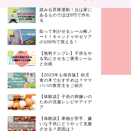
踏み台昇降運動！台は家に
1
あるものでほぼ0円で作れ
る
貼って剥がせるシール帳ノ
2
ート！キャンドゥやセリア
の100均で買える！
【無料テンプレ】子供をや
3
る気にさせるご褒美シール
と台紙
【2023年も保存版】幼児
4
食の本でおすすめは？ママ
パパの救世主をご紹介
【体験談】子供の卵嫌いの
5
ための克服レシピやアイデ
ア
【体験談】果物が苦手、嫌
6
いな子供にどうやって克服
させる？原因は？