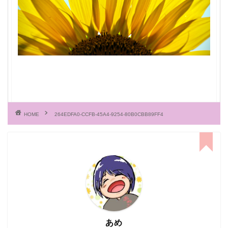
HOME
264EDFA0-CCFB-45A4-9254-80B0CBB89FF4
あめ