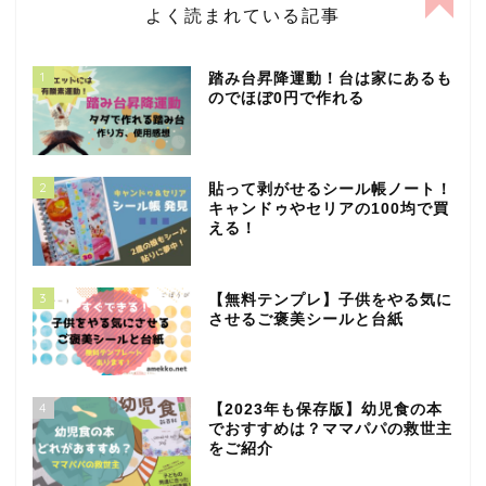
よく読まれている記事
1
踏み台昇降運動！台は家にあるも
のでほぼ0円で作れる
2
貼って剥がせるシール帳ノート！
キャンドゥやセリアの100均で買
える！
3
【無料テンプレ】子供をやる気に
させるご褒美シールと台紙
4
【2023年も保存版】幼児食の本
でおすすめは？ママパパの救世主
をご紹介