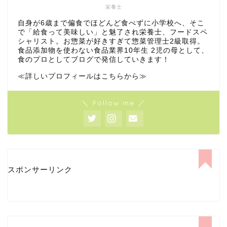
栄養士
自身が6歳まで偏食でほどんど食べずに小学校へ、そこ
で「給食って美味しい」と魅了され栄養士、フードスペ
シャリスト。お惣菜が好きすぎて惣菜管理士2級取得。
食品添加物を使わない食品業界10年生 2児の母として、
食のプロとしてブログで発信していきます！
≪詳しいプロフィールはこちらから≫
＼ Follow me ／
スポンサーリンク