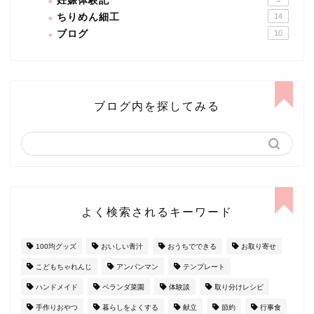
妊娠体験記
ちりめん細工
14
ブログ
10
ブログ内を探してみる
よく検索されるキーワード
100均グッズ
おいしい青汁
おうちでできる
お取り寄せ
こどもちゃれんじ
アンパンマン
テンプレート
ハンドメイド
ベランダ菜園
体験談
取り分けレシピ
手作りおやつ
暮らしをよくする
献立
節約
行事食