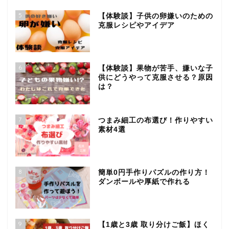
5
【体験談】子供の卵嫌いのための
克服レシピやアイデア
6
【体験談】果物が苦手、嫌いな子
供にどうやって克服させる？原因
は？
7
つまみ細工の布選び！作りやすい
素材4選
8
簡単0円手作りパズルの作り方！
ダンボールや厚紙で作れる
9
【1歳と3歳 取り分けご飯】ほく