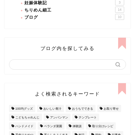
妊娠体験記
3
ちりめん細工
14
ブログ
10
ブログ内を探してみる
よく検索されるキーワード
100均グッズ
おいしい青汁
おうちでできる
お取り寄せ
こどもちゃれんじ
アンパンマン
テンプレート
ハンドメイド
ベランダ菜園
体験談
取り分けレシピ
手作りおやつ
暮らしをよくする
献立
節約
行事食