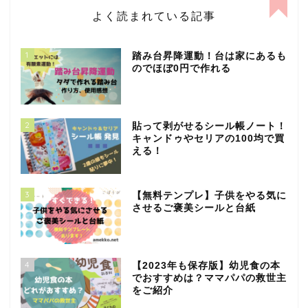
よく読まれている記事
1
踏み台昇降運動！台は家にあるも
のでほぼ0円で作れる
2
貼って剥がせるシール帳ノート！
キャンドゥやセリアの100均で買
える！
3
【無料テンプレ】子供をやる気に
させるご褒美シールと台紙
4
【2023年も保存版】幼児食の本
でおすすめは？ママパパの救世主
をご紹介