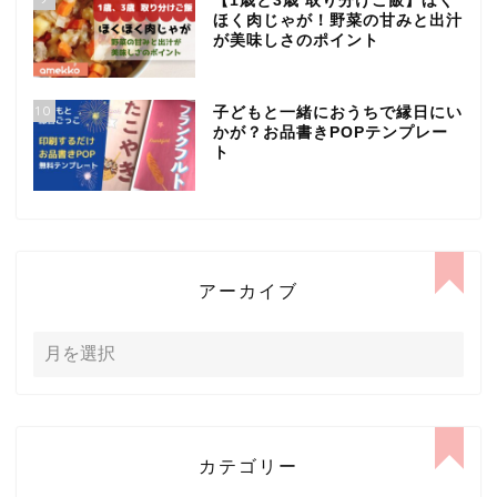
【1歳と3歳 取り分けご飯】ほく
ほく肉じゃが！野菜の甘みと出汁
が美味しさのポイント
10
子どもと一緒におうちで縁日にい
かが？お品書きPOPテンプレー
ト
アーカイブ
カテゴリー