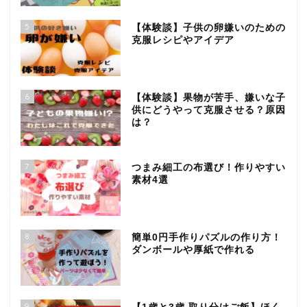
5
【体験談】子供の卵嫌いのための
克服レシピやアイデア
6
【体験談】果物が苦手、嫌いな子
供にどうやって克服させる？原因
は？
7
つまみ細工の布選び！作りやすい
素材4選
8
簡単0円手作りパズルの作り方！
ダンボールや厚紙で作れる
9