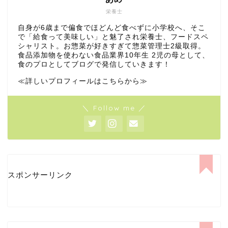
栄養士
自身が6歳まで偏食でほどんど食べずに小学校へ、そこ
で「給食って美味しい」と魅了され栄養士、フードスペ
シャリスト。お惣菜が好きすぎて惣菜管理士2級取得。
食品添加物を使わない食品業界10年生 2児の母として、
食のプロとしてブログで発信していきます！
≪詳しいプロフィールはこちらから≫
＼ Follow me ／
スポンサーリンク