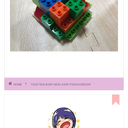
HOME
73C873D3-B36F-4E92-A36F-F3340239E2DF