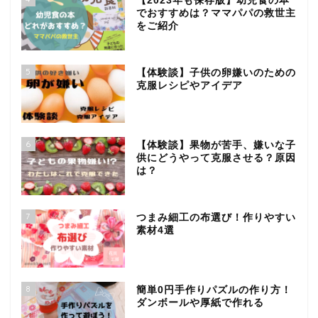
【2023年も保存版】幼児食の本
でおすすめは？ママパパの救世主
をご紹介
5
【体験談】子供の卵嫌いのための
克服レシピやアイデア
6
【体験談】果物が苦手、嫌いな子
供にどうやって克服させる？原因
は？
7
つまみ細工の布選び！作りやすい
素材4選
8
簡単0円手作りパズルの作り方！
ダンボールや厚紙で作れる