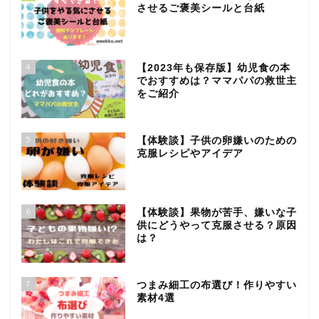
させるご褒美シールと台紙
4
【2023年も保存版】幼児食の本
でおすすめは？ママパパの救世主
をご紹介
5
【体験談】子供の卵嫌いのための
克服レシピやアイデア
6
【体験談】果物が苦手、嫌いな子
供にどうやって克服させる？原因
は？
7
つまみ細工の布選び！作りやすい
素材4選