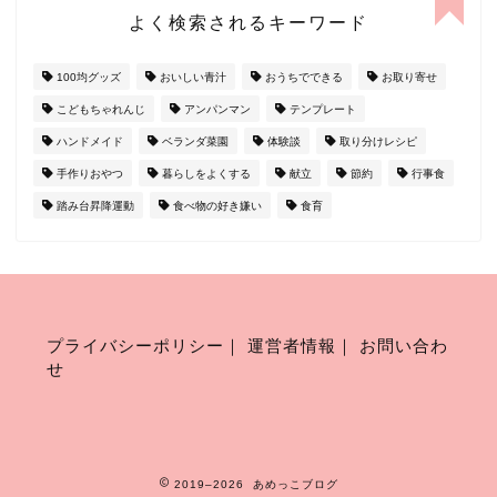
よく検索されるキーワード
100均グッズ
おいしい青汁
おうちでできる
お取り寄せ
こどもちゃれんじ
アンパンマン
テンプレート
ハンドメイド
ベランダ菜園
体験談
取り分けレシピ
手作りおやつ
暮らしをよくする
献立
節約
行事食
踏み台昇降運動
食べ物の好き嫌い
食育
プライバシーポリシー
｜
運営者情報
｜
お問い合わ
せ
2019–2026 あめっこブログ