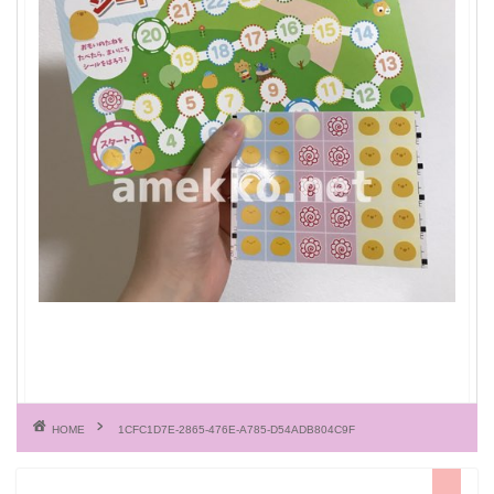
HOME
1CFC1D7E-2865-476E-A785-D54ADB804C9F