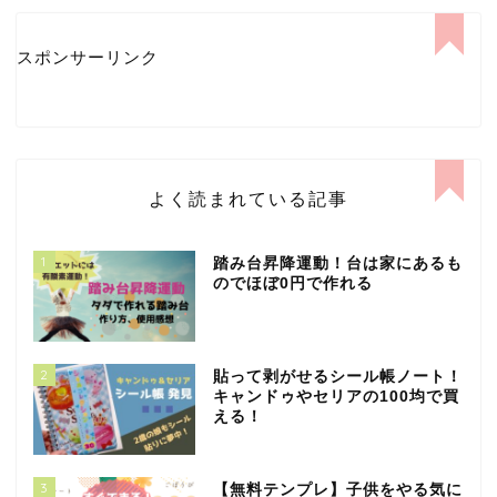
スポンサーリンク
よく読まれている記事
1
踏み台昇降運動！台は家にあるも
のでほぼ0円で作れる
2
貼って剥がせるシール帳ノート！
キャンドゥやセリアの100均で買
える！
3
【無料テンプレ】子供をやる気に