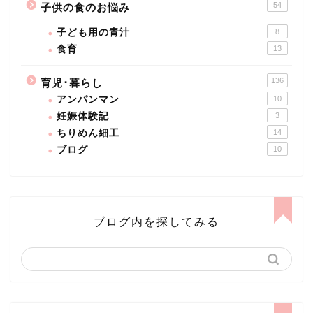
54
子供の食のお悩み
子ども用の青汁
8
食育
13
136
育児･暮らし
アンパンマン
10
妊娠体験記
3
ちりめん細工
14
ブログ
10
ブログ内を探してみる