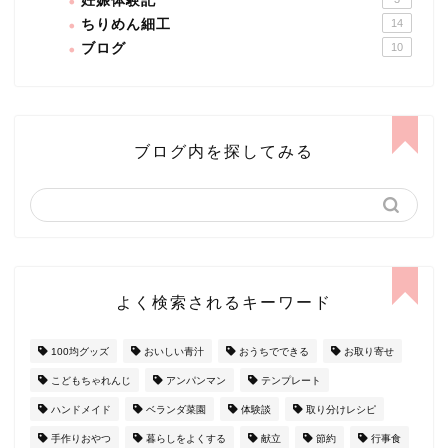
妊娠体験記
ちりめん細工
14
ブログ
10
ブログ内を探してみる
よく検索されるキーワード
100均グッズ
おいしい青汁
おうちでできる
お取り寄せ
こどもちゃれんじ
アンパンマン
テンプレート
ハンドメイド
ベランダ菜園
体験談
取り分けレシピ
手作りおやつ
暮らしをよくする
献立
節約
行事食