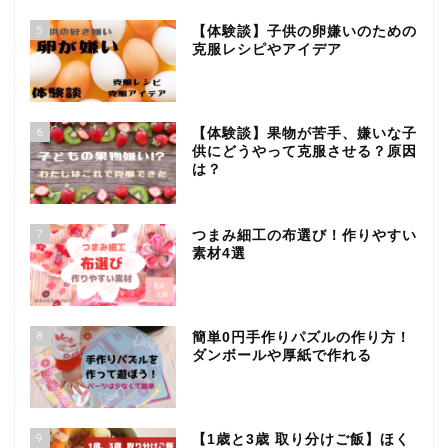
5
【体験談】子供の卵嫌いのための
克服レシピやアイデア
6
【体験談】果物が苦手、嫌いな子
供にどうやって克服させる？原因
は？
7
つまみ細工の布選び！作りやすい
素材4選
8
簡単0円手作りパズルの作り方！
ダンボールや厚紙で作れる
9
【1歳と3歳 取り分けご飯】ほく