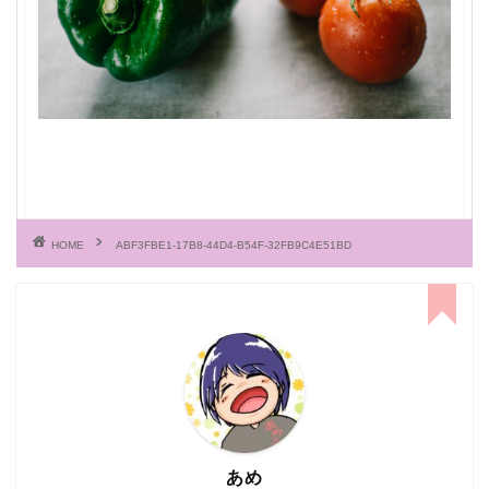
HOME
ABF3FBE1-17B8-44D4-B54F-32FB9C4E51BD
あめ