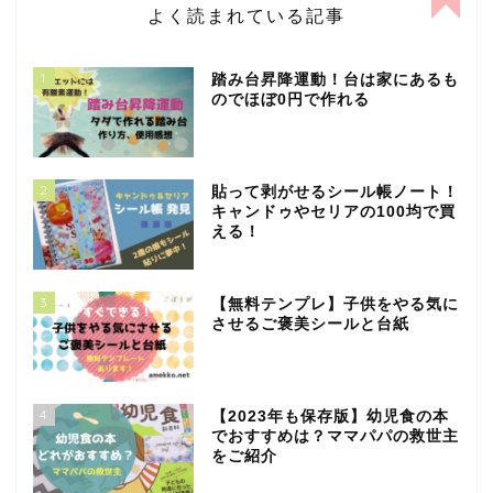
よく読まれている記事
1
踏み台昇降運動！台は家にあるも
のでほぼ0円で作れる
2
貼って剥がせるシール帳ノート！
キャンドゥやセリアの100均で買
える！
3
【無料テンプレ】子供をやる気に
させるご褒美シールと台紙
4
【2023年も保存版】幼児食の本
でおすすめは？ママパパの救世主
をご紹介