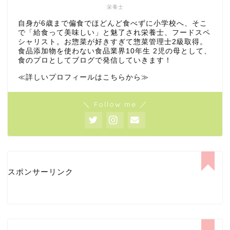
栄養士
自身が6歳まで偏食でほどんど食べずに小学校へ、そこ
で「給食って美味しい」と魅了され栄養士、フードスペ
シャリスト。お惣菜が好きすぎて惣菜管理士2級取得。
食品添加物を使わない食品業界10年生 2児の母として、
食のプロとしてブログで発信していきます！
≪詳しいプロフィールはこちらから≫
＼ Follow me ／
スポンサーリンク