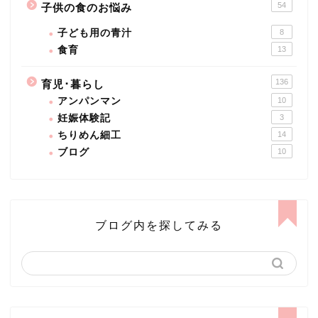
54
子供の食のお悩み
子ども用の青汁
8
食育
13
136
育児･暮らし
アンパンマン
10
妊娠体験記
3
ちりめん細工
14
ブログ
10
ブログ内を探してみる