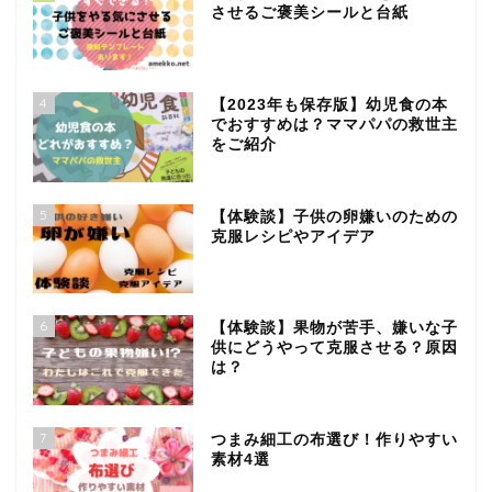
させるご褒美シールと台紙
4
【2023年も保存版】幼児食の本
でおすすめは？ママパパの救世主
をご紹介
5
【体験談】子供の卵嫌いのための
克服レシピやアイデア
6
【体験談】果物が苦手、嫌いな子
供にどうやって克服させる？原因
は？
7
つまみ細工の布選び！作りやすい
素材4選