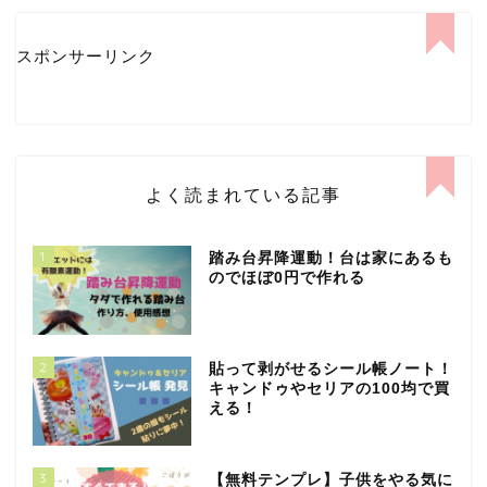
スポンサーリンク
よく読まれている記事
1
踏み台昇降運動！台は家にあるも
のでほぼ0円で作れる
2
貼って剥がせるシール帳ノート！
キャンドゥやセリアの100均で買
える！
3
【無料テンプレ】子供をやる気に