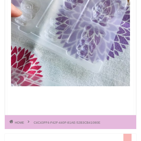
HOME
C4C43FF4-F42F-440F-81AE-52B3CB41080E