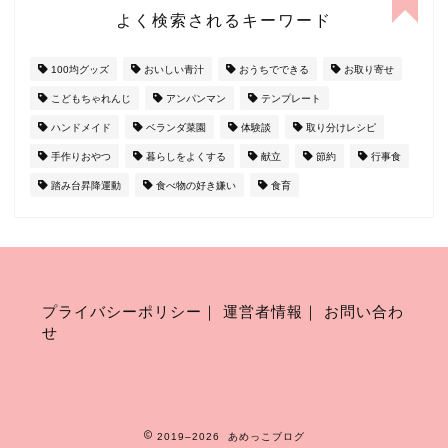
よく検索されるキーワード
100均グッズ
おいしい青汁
おうちでできる
お取り寄せ
こどもちゃれんじ
アンパンマン
テンプレート
ハンドメイド
ベランダ菜園
体験談
取り分けレシピ
手作りおやつ
暮らしをよくする
献立
節約
行事食
踏み台昇降運動
食べ物の好き嫌い
食育
プライバシーポリシー
｜
運営者情報
｜
お問い合わ
せ
2019–2026 あめっこブログ