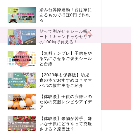
踏み台昇降運動！台は家に
1
あるものでほぼ0円で作れ
る
貼って剥がせるシール帳ノ
2
ート！キャンドゥやセリア
の100均で買える！
【無料テンプレ】子供をや
3
る気にさせるご褒美シール
と台紙
【2023年も保存版】幼児
4
食の本でおすすめは？ママ
パパの救世主をご紹介
【体験談】子供の卵嫌いの
5
ための克服レシピやアイデ
ア
【体験談】果物が苦手、嫌
6
いな子供にどうやって克服
させる？原因は？