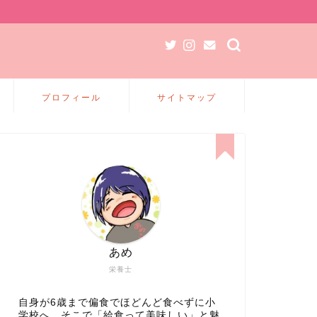
プロフィール
サイトマップ
あめ
栄養士
自身が6歳まで偏食でほどんど食べずに小
学校へ、そこで「給食って美味しい」と魅