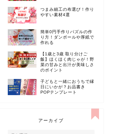
つまみ細工の布選び！作り
7
やすい素材4選
簡単0円手作りパズルの作
8
り方！ダンボールや厚紙で
作れる
【1歳と3歳 取り分けご
9
飯】ほくほく肉じゃが！野
菜の甘みと出汁が美味しさ
のポイント
子どもと一緒におうちで縁
10
日にいかが？お品書き
POPテンプレート
アーカイブ