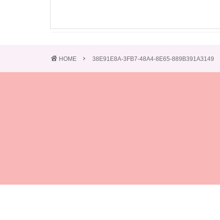
HOME
38E91E8A-3FB7-48A4-8E65-889B391A3149