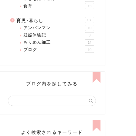
食育
13
育児･暮らし
136
アンパンマン
10
妊娠体験記
3
ちりめん細工
14
ブログ
10
ブログ内を探してみる
よく検索されるキーワード