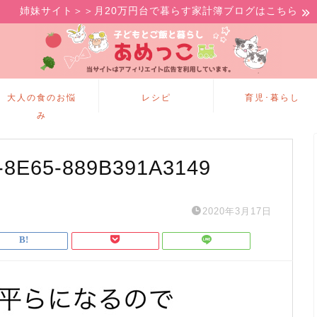
姉妹サイト＞＞月20万円台で暮らす家計簿ブログはこちら
大人の食のお悩
レシピ
育児･暮らし
み
-8E65-889B391A3149
2020年3月17日