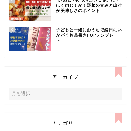
【1歳と3歳 取り分けご飯】ほく
ほく肉じゃが！野菜の甘みと出汁
が美味しさのポイント
10
子どもと一緒におうちで縁日にい
かが？お品書きPOPテンプレー
ト
アーカイブ
カテゴリー