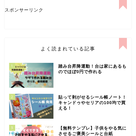
スポンサーリンク
よく読まれている記事
1
踏み台昇降運動！台は家にあるも
のでほぼ0円で作れる
2
貼って剥がせるシール帳ノート！
キャンドゥやセリアの100均で買
える！
3
【無料テンプレ】子供をやる気に
させるご褒美シールと台紙