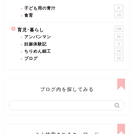
子ども用の青汁
8
食育
13
136
育児･暮らし
アンパンマン
10
妊娠体験記
3
ちりめん細工
14
ブログ
10
ブログ内を探してみる