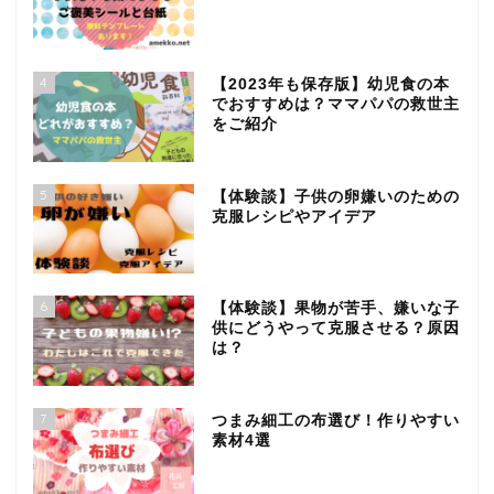
4
【2023年も保存版】幼児食の本
でおすすめは？ママパパの救世主
をご紹介
5
【体験談】子供の卵嫌いのための
克服レシピやアイデア
6
【体験談】果物が苦手、嫌いな子
供にどうやって克服させる？原因
は？
7
つまみ細工の布選び！作りやすい
素材4選