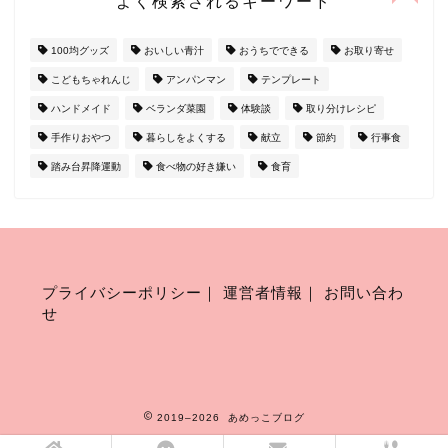
よく検索されるキーワード
100均グッズ
おいしい青汁
おうちでできる
お取り寄せ
こどもちゃれんじ
アンパンマン
テンプレート
ハンドメイド
ベランダ菜園
体験談
取り分けレシピ
手作りおやつ
暮らしをよくする
献立
節約
行事食
踏み台昇降運動
食べ物の好き嫌い
食育
プライバシーポリシー
｜
運営者情報
｜
お問い合わ
せ
2019–2026 あめっこブログ