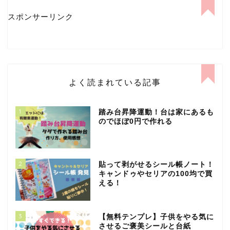
スポンサーリンク
よく読まれている記事
1
踏み台昇降運動！台は家にあるも
のでほぼ0円で作れる
2
貼って剥がせるシール帳ノート！
キャンドゥやセリアの100均で買
える！
3
【無料テンプレ】子供をやる気に
させるご褒美シールと台紙