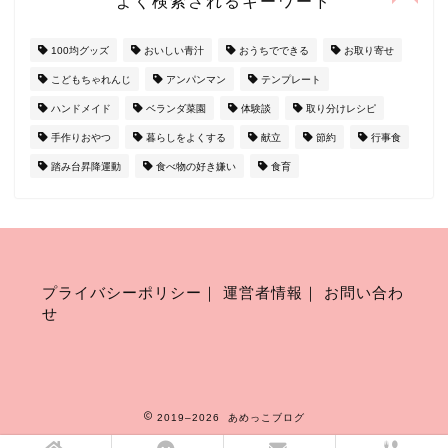
よく検索されるキーワード
100均グッズ
おいしい青汁
おうちでできる
お取り寄せ
こどもちゃれんじ
アンパンマン
テンプレート
ハンドメイド
ベランダ菜園
体験談
取り分けレシピ
手作りおやつ
暮らしをよくする
献立
節約
行事食
踏み台昇降運動
食べ物の好き嫌い
食育
プライバシーポリシー
｜
運営者情報
｜
お問い合わ
せ
2019–2026 あめっこブログ