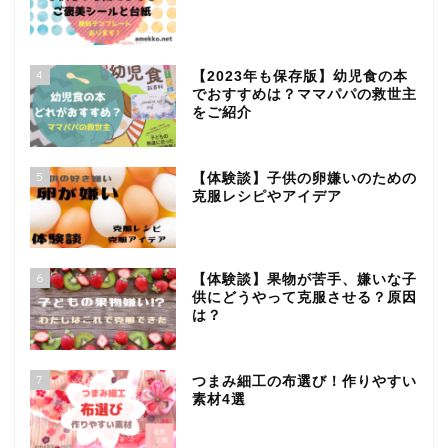
4
【2023年も保存版】幼児食の本
でおすすめは？ママパパの救世主
をご紹介
5
【体験談】子供の卵嫌いのための
克服レシピやアイデア
6
【体験談】果物が苦手、嫌いな子
供にどうやって克服させる？原因
は？
7
つまみ細工の布選び！作りやすい
素材4選