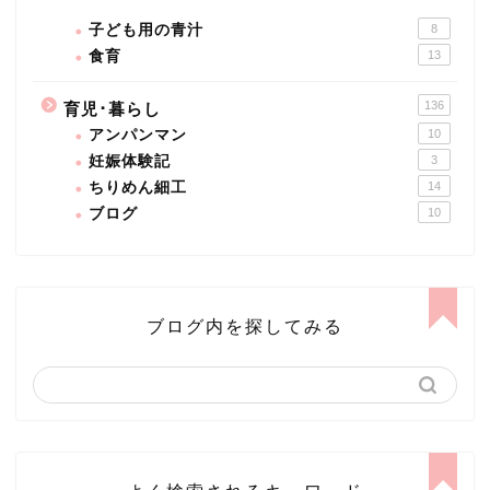
子ども用の青汁
8
食育
13
136
育児･暮らし
アンパンマン
10
妊娠体験記
3
ちりめん細工
14
ブログ
10
ブログ内を探してみる