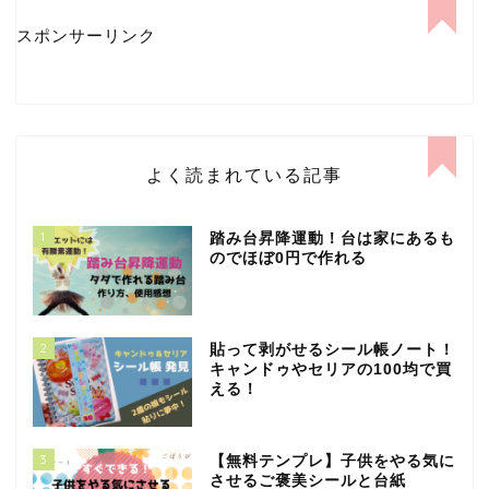
スポンサーリンク
よく読まれている記事
1
踏み台昇降運動！台は家にあるも
のでほぼ0円で作れる
2
貼って剥がせるシール帳ノート！
キャンドゥやセリアの100均で買
える！
3
【無料テンプレ】子供をやる気に
させるご褒美シールと台紙