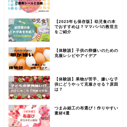
4
【2023年も保存版】幼児食の本
でおすすめは？ママパパの救世主
をご紹介
5
【体験談】子供の卵嫌いのための
克服レシピやアイデア
6
【体験談】果物が苦手、嫌いな子
供にどうやって克服させる？原因
は？
7
つまみ細工の布選び！作りやすい
素材4選