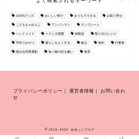
よく検索されるキーワード
100均グッズ
おいしい青汁
おうちでできる
お取り寄せ
こどもちゃれんじ
アンパンマン
テンプレート
ハンドメイド
ベランダ菜園
体験談
取り分けレシピ
手作りおやつ
暮らしをよくする
献立
節約
行事食
踏み台昇降運動
食べ物の好き嫌い
食育
プライバシーポリシー
｜
運営者情報
｜
お問い合わ
せ
2019–2026 あめっこブログ