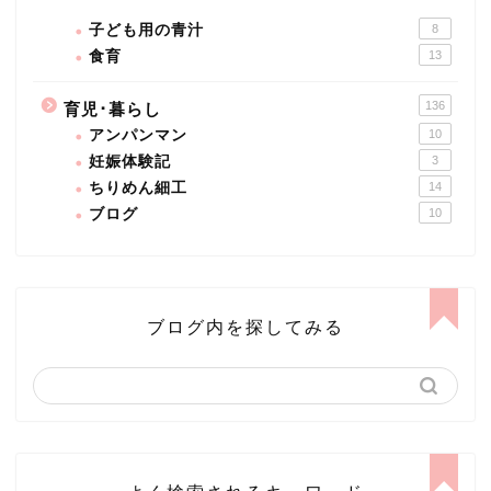
子ども用の青汁
8
食育
13
136
育児･暮らし
アンパンマン
10
妊娠体験記
3
ちりめん細工
14
ブログ
10
ブログ内を探してみる