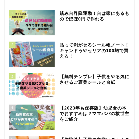
1
踏み台昇降運動！台は家にあるも
のでほぼ0円で作れる
2
貼って剥がせるシール帳ノート！
キャンドゥやセリアの100均で買
える！
3
【無料テンプレ】子供をやる気に
させるご褒美シールと台紙
4
【2023年も保存版】幼児食の本
でおすすめは？ママパパの救世主
をご紹介