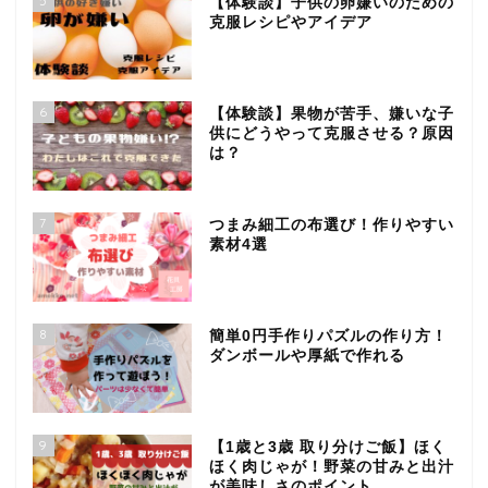
5
【体験談】子供の卵嫌いのための
克服レシピやアイデア
6
【体験談】果物が苦手、嫌いな子
供にどうやって克服させる？原因
は？
7
つまみ細工の布選び！作りやすい
素材4選
8
簡単0円手作りパズルの作り方！
ダンボールや厚紙で作れる
9
【1歳と3歳 取り分けご飯】ほく
ほく肉じゃが！野菜の甘みと出汁
が美味しさのポイント