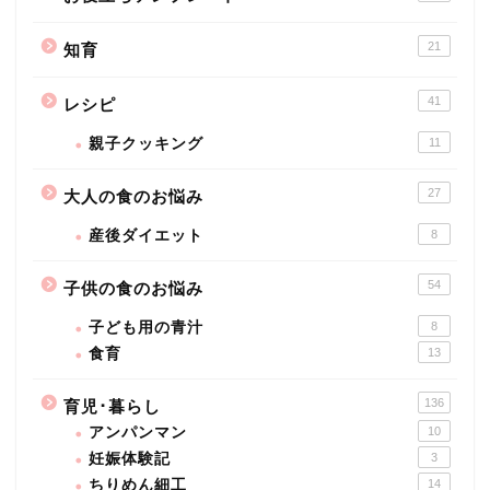
21
知育
41
レシピ
親子クッキング
11
27
大人の食のお悩み
産後ダイエット
8
54
子供の食のお悩み
子ども用の青汁
8
食育
13
136
育児･暮らし
アンパンマン
10
妊娠体験記
3
ちりめん細工
14