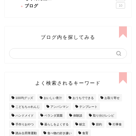
ブログ
10
ブログ内を探してみる
よく検索されるキーワード
100均グッズ
おいしい青汁
おうちでできる
お取り寄せ
こどもちゃれんじ
アンパンマン
テンプレート
ハンドメイド
ベランダ菜園
体験談
取り分けレシピ
手作りおやつ
暮らしをよくする
献立
節約
行事食
踏み台昇降運動
食べ物の好き嫌い
食育